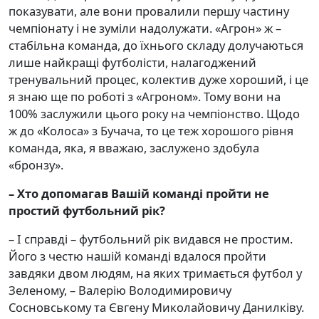
показувати, але вони провалили першу частину
чемпіонату і не зуміли надолужати. «Агрон» ж –
стабільна команда, до їхнього складу долучаються
лише найкращі футболісти, налагоджений
тренувальний процес, колектив дуже хороший, і це
я знаю ще по роботі з «Агроном». Тому вони на
100% заслужили цього року на чемпіонство. Щодо
ж до «Колоса» з Бучача, то це теж хорошого рівня
команда, яка, я вважаю, заслужено здобула
«бронзу».
– Хто допомагав Вашій команді пройти не
простий футбольний рік?
– І справді – футбольний рік видався не простим.
Його з честю нашій команді вдалося пройти
завдяки двом людям, на яких тримається футбол у
Зеленому, – Валерію Володимировичу
Сосновському та Євгену Миколайовичу Данилківу.