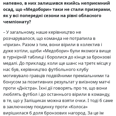
напевно, в них залишився якийсь неприємний
осад, що «Медобори» таки не стали призерами,
як у всі попередні сезони на рівні обласного
чемпіонату
?
– У загальному, наше керівництво не
розчарувалося, що команда не потрапила в
«призи». Разом з тим, вони вірили в колектив і
дуже хотіли, щоби «Медобори» були якомога вище
в турнірній таблиці і боролися до кінця за бронзові
медалі. До прикладу, коли ще шанс на третє місця у
нас був, керівництво футбольного клубу
мотивувало гравців подвійними преміальними та
бонусом за позитивних результат у виїзному матчі
проти «Дністра». Їхні дії говорять про те, що вони
люблять футбол і до останнього вірили в команду,
в те, що у Заліщиках можна взяти очки. І тоді б саме
в заключному поєдинку проти «Колоса»
вирішилася б доля бронзових нагород. За це їм