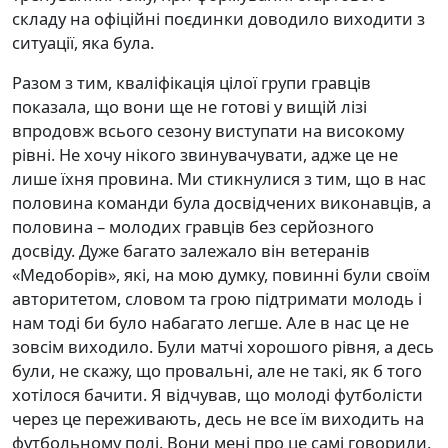
складу на офіційні поєдинки доводило виходити з
ситуації, яка була.
Разом з тим, кваліфікація цілої групи гравців
показала, що вони ще не готові у вищій лізі
впродовж всього сезону виступати на високому
рівні. Не хочу нікого звинувачувати, адже це не
лише їхня провина. Ми стикнулися з тим, що в нас
половина команди була досвідчених виконавців, а
половина – молодих гравців без серйозного
досвіду. Дуже багато залежало він ветеранів
«Медоборів», які, на мою думку, повинні були своїм
авторитетом, словом та грою підтримати молодь і
нам тоді би було набагато легше. Але в нас це не
зовсім виходило. Були матчі хорошого рівня, а десь
були, не скажу, що провальні, але не такі, як б того
хотілося бачити. Я відчував, що молоді футболісти
через це переживають, десь не все їм виходить на
футбольному полі. Вони мені про це самі говорили,