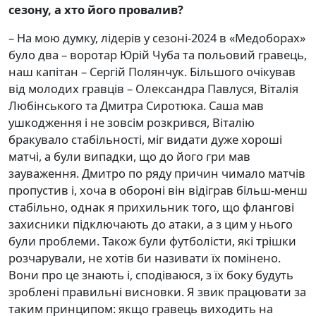
сезону, а хто його провалив?
– На мою думку, лідерів у сезоні-2024 в «Медоборах»
було два – воротар Юрій Чуба та польовий гравець,
наш капітан – Сергій Полянчук. Більшого очікував
від молодих гравців – Олександра Павлуся, Віталія
Любінського та Дмитра Сиротюка. Саша мав
ушкодження і не зовсім розкрився, Віталію
бракувало стабільності, міг видати дуже хороші
матчі, а були випадки, що до його гри мав
зауваження. Дмитро по ряду причин чимало матчів
пропустив і, хоча в обороні він відіграв більш-менш
стабільно, однак я прихильник того, що флангові
захисники підключають до атаки, а з цим у нього
були проблеми. Також були футболісти, які трішки
розчарували, не хотів би називати їх помінено.
Вони про це знають і, сподіваюся, з їх боку будуть
зроблені правильні висновки. Я звик працювати за
таким принципом: якщо гравець виходить на