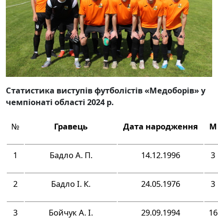
Статистика виступів футболістів «Медоборів» у
чемпіонаті області 2024 р.
№
Гравець
Дата народження
М
1
Бадло А. П.
14.12.1996
3
2
Бадло І. К.
24.05.1976
3
3
Бойчук А. І.
29.09.1994
16