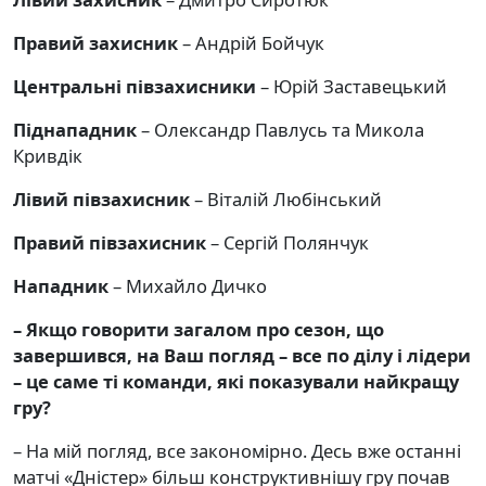
Правий захисник
– Андрій Бойчук
Центральні півзахисники
– Юрій Заставецький
Піднападник
– Олександр Павлусь та Микола
Кривдік
Лівий півзахисник
– Віталій Любінський
Правий півзахисник
– Сергій Полянчук
Нападник
– Михайло Дичко
– Якщо говорити загалом про сезон, що
завершився, на Ваш погляд – все по ділу і лідери
– це саме ті команди, які показували найкращу
гру
?
– На мій погляд, все закономірно. Десь вже останні
матчі «Дністер» більш конструктивнішу гру почав