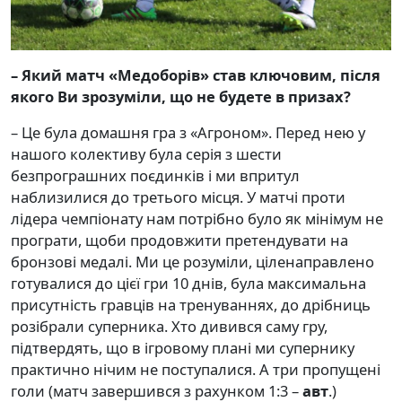
– Який матч «Медоборів» став ключовим, після
якого Ви зрозуміли, що не будете в призах?
– Це була домашня гра з «Агроном». Перед нею у
нашого колективу була серія з шести
безпрограшних поєдинків і ми впритул
наблизилися до третього місця. У матчі проти
лідера чемпіонату нам потрібно було як мінімум не
програти, щоби продовжити претендувати на
бронзові медалі. Ми це розуміли, ціленаправлено
готувалися до цієї гри 10 днів, була максимальна
присутність гравців на тренуваннях, до дрібниць
розібрали суперника. Хто дивився саму гру,
підтвердять, що в ігровому плані ми супернику
практично нічим не поступалися. А три пропущені
голи (матч завершився з рахунком 1:3 –
авт
.)