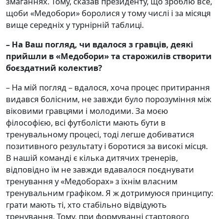
змаганнях. Тому, сказав президенту, що зроблю все,
щоби «Медобори» боролися у тому числі і за місяця
вище середніх у турнірній таблиці.
– На Ваш погляд, чи вдалося з гравців, деякі
прийшли в «Медобори» та старожилів створити
боєздатний колектив
?
– На мій погляд – вдалося, хоча процес притирання
видався болісним, не завжди було порозуміння між
віковими гравцями і молодими. За моєю
філософією, всі футболісти мають бути в
тренувальному процесі, тоді легше добиватися
позитивного результату і боротися за високі місця.
В нашій команді є кілька дитячих тренерів,
відповідно їм не завжди вдавалося поєднувати
тренування у «Медоборах» з їхнім власним
тренувальним графіком. Я ж дотримуюся принципу:
грати мають ті, хто стабільно відвідують
тренування. Тому, при формуванні стартового