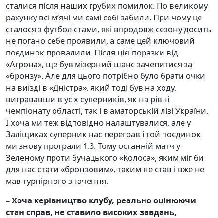
сталися після наших грубих помилок. По великому
рахунку всі м’ячі ми самі собі забили. При чому це
сталося з футболістами, які впродовж сезону досить
не погано себе проявили, а саме цей ключовий
поєдинок провалили. Після цієї поразки від
«Агрона», ще був мізерний шанс зачепитися за
«бронзу». Але для цього потрібно було брати очки
на виїзді в «Дністра», який тоді був на ходу,
вигрававши в усіх суперників, як на рівні
чемпіонату області, так і в аматорській лізі України.
І хоча ми теж відповідно налаштувалися, але у
Заліщиках суперник нас переграв і той поєдинок
ми знову програли 1:3. Тому останній матч у
Зеленому проти бучацького «Колоса», яким міг би
для нас стати «бронзовим», таким не став і вже не
мав турнірного значення.
– Хоча керівництво клубу, реально оцінюючи
стан справ, не ставило високих завдань,