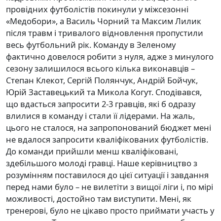
провідних футболістів покинули у міжсезонні
«Медобори», а Василь Чорний та Максим Лилик
після травм і тривалого відновлення пропустили
весь футбольний рік. Команду в Зеленому
фактично довелося робити з нуля, адже з минулого
сезону залишилося всього кілька виконавців –
Степан Клекот, Сергій Полянчук, Андрій Бойчук,
Юрій Заставецький та Микола Когут. Сподівався,
що вдасться запросити 2-3 гравців, які б одразу
влилися в команду і стали її лідерами. На жаль,
цього не сталося, на запропонований бюджет мені
не вдалося запросити кваліфікованих футболістів.
До команди прийшли менш кваліфіковані,
здебільшого молоді гравці. Наше керівництво з
розумінням поставилося до цієї ситуації і завдання
перед нами було – не вилетіти з вищої ліги і, по мірі
можливості, достойно там виступити. Мені, як
тренерові, було не цікаво просто приймати участь у