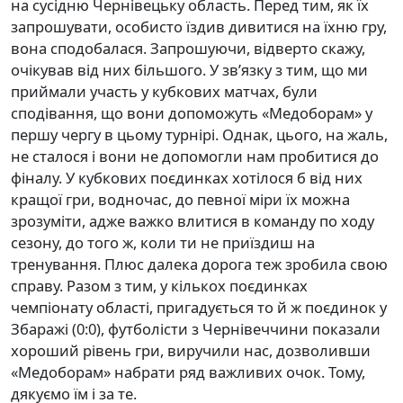
на сусідню Чернівецьку область. Перед тим, як їх
запрошувати, особисто їздив дивитися на їхню гру,
вона сподобалася. Запрошуючи, відверто скажу,
очікував від них більшого. У зв’язку з тим, що ми
приймали участь у кубкових матчах, були
сподівання, що вони допоможуть «Медоборам» у
першу чергу в цьому турнірі. Однак, цього, на жаль,
не сталося і вони не допомогли нам пробитися до
фіналу. У кубкових поєдинках хотілося б від них
кращої гри, водночас, до певної міри їх можна
зрозуміти, адже важко влитися в команду по ходу
сезону, до того ж, коли ти не приїздиш на
тренування. Плюс далека дорога теж зробила свою
справу. Разом з тим, у кількох поєдинках
чемпіонату області, пригадується то й ж поєдинок у
Збаражі (0:0), футболісти з Чернівеччини показали
хороший рівень гри, виручили нас, дозволивши
«Медоборам» набрати ряд важливих очок. Тому,
дякуємо їм і за те.