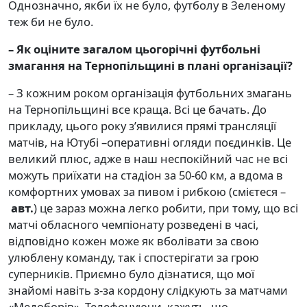
Однозначно, якби їх не було, футболу в Зеленому
теж би не було.
– Як оціните загалом цьогорічні футбольні
змагання на Тернопільщині в плані організації?
– З кожним роком організація футбольних змагань
на Тернопільщині все краща. Всі це бачать. До
прикладу, цього року з’явилися прямі трансляції
матчів, на Ютубі –оперативні огляди поєдинків. Це
великий плюс, адже в наш неспокійний час не всі
можуть приїхати на стадіон за 50-60 км, а вдома в
комфортних умовах за пивом і рибкою (смієтеся –
авт.
) це зараз можна легко робити, при тому, що всі
матчі обласного чемпіонату розведені в часі,
відповідно кожен може як вболівати за свою
улюблену команду, так і спостерігати за грою
суперників. Приємно було дізнатися, що мої
знайомі навіть з-за кордону слідкують за матчами
«Медоборів». Телефонуючи, кажуть, що