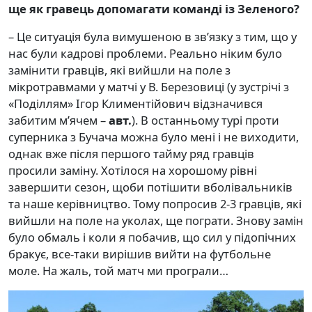
ще як гравець допомагати команді із Зеленого
?
– Це ситуація була вимушеною в зв’язку з тим, що у
нас були кадрові проблеми. Реально ніким було
замінити гравців, які вийшли на поле з
мікротравмами у матчі у В. Березовиці (у зустрічі з
«Поділлям» Ігор Климентійович відзначився
забитим м’ячем –
авт.
). В останньому турі проти
суперника з Бучача можна було мені і не виходити,
однак вже після першого тайму ряд гравців
просили заміну. Хотілося на хорошому рівні
завершити сезон, щоби потішити вболівальників
та наше керівництво. Тому попросив 2-3 гравців, які
вийшли на поле на уколах, ще пограти. Знову замін
було обмаль і коли я побачив, що сил у підопічних
бракує, все-таки вирішив вийти на футбольне
моле. На жаль, той матч ми програли…