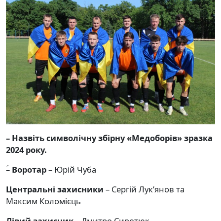
– Назвіть символічну збірну «Медоборів» зразка
2024 року.
– Воротар
– Юрій Чуба
Центральні захисники
– Сергій Лук’янов та
Максим Коломієць
Лівий захисник
– Дмитро Сиротюк