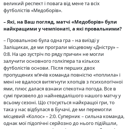
великий респект і повага від мене та всіх
футболістів «Медоборів».
– Які, на Ваш погляд, матчі «Медоборів» були
найкращими у чемпіонаті,
а які провальними
?
– Провальною була одна гра – на виїзді у
Заліщиках, де ми програли місцевому «Дністру» –
0:8. На цю зустріч по ряду причин не могли
залучити основного голкіпера та кількох
футболістів основи. Після перших двох
пропущених м’ячів команда повністю «поплила» і
мені не вдалося витягнути хлопців з психологічної
ями, плюс далася взнаки спекотна погода. Все в
сумі призвело до найневдалішого нашого матчу у
всьому сезоні. Що стосується найкращої гри, то
така у нас відбулася в Бучачі, де ми перемогли
місцевий «Колос» – 2:0. Суперник – сильна команда,
однак мої підопічні серйозно до нього підійшли,