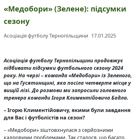
«Медобори» (Зелене): підсумки
сезону
Асоціація футболу Тернопільщини
17.01.2025
Асоціація футболу Тернопільщини продовжує
підбивати підсумки футбольного сезону 2024
року. На черзі – команда «Медобори» із Зеленого,
що на Гусятинщині, яка посіла четверте місце у
вищій лізі. До розмови ми запросили головного
тренера команди Ігоря Климентійовича Бадла.
– Ігорю Климентійовичу, якими були завдання
для Вас і футболістів на сезон?
– «Медобори» зіштовхнулася з серйозними
кадровими проблемами. Так сталося, що багато