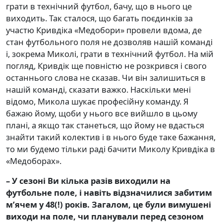
грати в технічний футбол, бачу, що в нього це
виходить. Так сталося, що багать поєдинків за
участю Кривдіка «Медобори» провели вдома, де
стан футбольного поля не дозволяв нашій команді
і, зокрема Миколі, грати в технічний футбол. На мій
погляд, Кривдік ще повністю не розкрився і свого
останнього слова не сказав. Чи він залишиться в
нашій команді, сказати важко. Наскільки мені
відомо, Микола шукає професійну команду. Я
бажаю йому, щоби у нього все вийшло в цьому
плані, а якщо так станеться, що йому не вдасться
знайти такий колектив і в нього буде таке бажання,
то ми будемо тільки раді бачити Миколу Кривдіка в
«Медоборах».
– У сезоні Ви кілька разів виходили на
футбольне поле, і навіть відзначилися забитим
м
’
ячем у 48(!) років. Загалом, це були вимушені
виходи на поле, чи планували перед сезоном