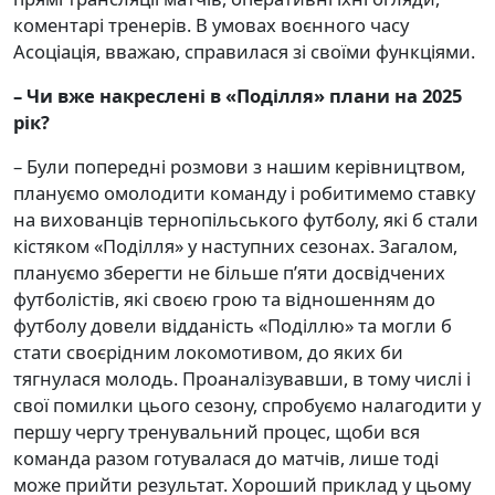
коментарі тренерів. В умовах воєнного часу
Асоціація, вважаю, справилася зі своїми функціями.
– Чи вже накреслені в «Поділля» плани на 2025
рік?
– Були попередні розмови з нашим керівництвом,
плануємо омолодити команду і робитимемо ставку
на вихованців тернопільського футболу, які б стали
кістяком «Поділля» у наступних сезонах. Загалом,
плануємо зберегти не більше п’яти досвідчених
футболістів, які своєю грою та відношенням до
футболу довели відданість «Поділлю» та могли б
стати своєрідним локомотивом, до яких би
тягнулася молодь. Проаналізувавши, в тому числі і
свої помилки цього сезону, спробуємо налагодити у
першу чергу тренувальний процес, щоби вся
команда разом готувалася до матчів, лише тоді
може прийти результат. Хороший приклад у цьому