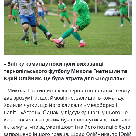
–
Влітку команду покинули вихованці
тернопільського футболу Микола Гнатишин та
Юрій Олійник. Це була втрата для «Поділля»?
–
Микола Гнатишин після першої половини сезону
дав зрозуміти, що, ймовірно, залишить команду.
Ходили чутки, що його кликали «Медобори» і
навіть «Агрон». Однак, у підсумку, щось у нього не
«зрослося» і він гідним був повернутися до нас, але,
як кажуть, «поїзд уже пішов» і на його позицію було
запрошено іншого гравця. Щодо Олійника, то Юрій