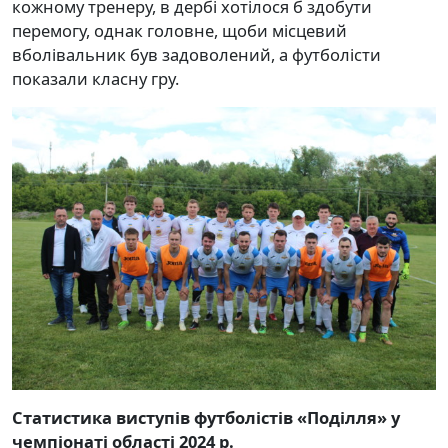
кожному тренеру, в дербі хотілося б здобути
перемогу, однак головне, щоби місцевий
вболівальник був задоволений, а футболісти
показали класну гру.
Статистика виступів футболістів «Поділля» у
чемпіонаті області 2024 р.