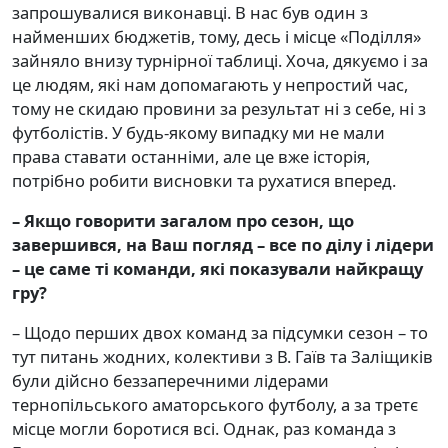
запрошувалися виконавці. В нас був один з
найменших бюджетів, тому, десь і місце «Поділля»
зайняло внизу турнірної таблиці. Хоча, дякуємо і за
це людям, які нам допомагають у непростий час,
тому не скидаю провини за результат ні з себе, ні з
футболістів. У будь-якому випадку ми не мали
права ставати останніми, але це вже історія,
потрібно робити висновки та рухатися вперед.
– Якщо говорити загалом про сезон, що
завершився, на Ваш погляд – все по ділу і лідери
– це саме ті команди, які показували найкращу
гру
?
– Щодо перших двох команд за підсумки сезон – то
тут питань жодних, колективи з В. Гаїв та Заліщиків
були дійсно беззаперечними лідерами
тернопільського аматорського футболу, а за третє
місце могли боротися всі. Однак, раз команда з