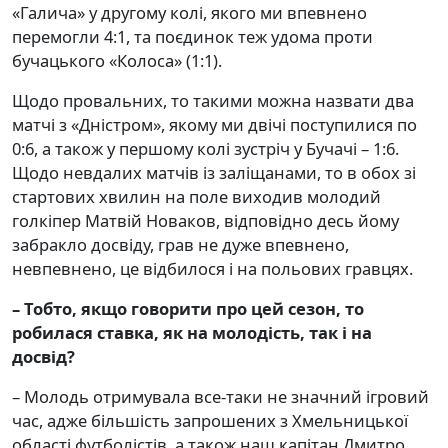
«Галича» у другому колі, якого ми впевнено
перемогли 4:1, та поєдинок теж удома проти
бучацького «Колоса» (1:1).
Щодо провальних, то такими можна назвати два
матчі з «Дністром», якому ми двічі поступилися по
0:6, а також у першому колі зустріч у Бучачі – 1:6.
Щодо невдалих матчів із заліщанами, то в обох зі
стартових хвилин на поле виходив молодий
голкіпер Матвій Новаков, відповідно десь йому
забракло досвіду, грав не дуже впевнено,
невпевнено, це відбилося і на польових гравцях.
– Тобто, якщо говорити про цей сезон, то
робилася ставка, як на молодість, так і на
досвід
?
– Молодь отримувала все-таки не значний ігровий
час, адже більшість запрошених з Хмельницької
області футболістів, а також наш капітан Дмитро