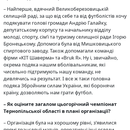
– Найперше, вдячний Великоберезовицькій
селищній раді, за що від себе та від футболістів хочу
подякувати голові громади Андрію Галайку,
депутатському корпусу та начальнику відділу
молоді, спорту, сім‘ї та туризму селищної ради Ігорю
Бронецькому. Допомога була від Мишковицького
спиртового заводу. Також допомагали команді
фірми «КІТ Шаверма» та «Bruk R». Ну і, звичайно,
окрема подяка нашим вболівальникам, які
чисельно підтримують нашу команду, не
дивлячись на результат. І все ж таки головна
подяка Збройним силам України, які боронячи
країну, дозволяють нам грати футбол.
– Як оціните загалом цьогорічний чемпіонат
Тернопільської області в плані організації?
– Організація була на хорошому рівні, з’явилися
прямі трансляції матчів, оперативні їхні огляди,