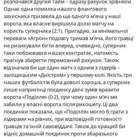
розпочався другий тайм – одразу рахунок зрівняли.
Однак одна помилка нашого флангового
захисника призвела до ще одного м’яча у наші
ворота, яка власне вирішила долю матчу на
користь суперника (2:1). Пригадую, за мінімальної
переваги «Агрон» подовгу тримав м’яча, його гравці
не ризикували бігти вперед, очевидно, суперник
таки побоювався наших контратак, натомість
прагнув зберегти переможний рахунок. Також
відзначив би ще один матч з одним з лідерів –
заліщицьким «Дністром» у першому колі. Якість гри
наших футболістів була доволі хороша, а суперник
лише наприкінці поєдинку двічі зумів вразити
ворота «Поділля» (0:2), при чому один м’яч ми
забили у власні ворота після рикошету. Ці два
поєдинки показали, що «Поділля» могло б грати з
лідерами на рівних, при відповідній готовності
гравців та їхній самовіддачі. Також до кращий би
відніс домашній поєдинок проти збаразького