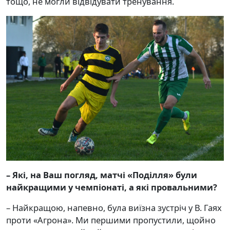
тощо, не могли відвідувати тренування.
– Які, на Ваш погляд, матчі «Поділля» були
найкращими у чемпіонаті,
а які провальними?
– Найкращою, напевно, була виїзна зустріч у В. Гаях
проти «Агрона». Ми першими пропустили, щойно