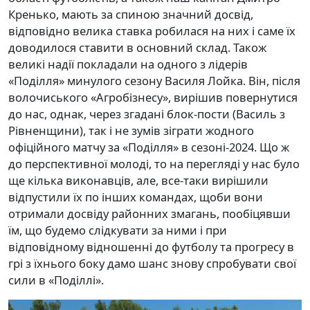
Кренько, мають за спиною значний досвід,
відповідно велика ставка робилася на них і саме їх
доводилося ставити в основний склад. Також
великі надії покладали на одного з лідерів
«Поділля» минулого сезону Василя Лойка. Він, після
волочиського «Агробізнесу», вирішив повернутися
до нас, однак, через згадані блок-пости (Василь з
Рівненщини), так і не зумів зіграти жодного
офіційного матчу за «Поділля» в сезоні-2024. Що ж
до перспективної молоді, то на перегляді у нас було
ще кілька виконавців, але, все-таки вирішили
відпустили їх по інших командах, щоби вони
отримали досвіду районних змагань, пообіцявши
їм, що будемо слідкувати за ними і при
відповідному відношенні до футболу та прогресу в
грі з їхнього боку дамо шанс знову спробувати свої
сили в «Поділлі».