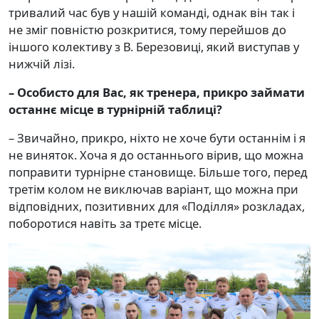
тривалий час був у нашій команді, однак він так і
не зміг повністю розкритися, тому перейшов до
іншого колективу з В. Березовиці, який виступав у
нижчій лізі.
– Особисто для Вас, як тренера, прикро займати
останнє місце в турнірній таблиці
?
– Звичайно, прикро, ніхто не хоче бути останнім і я
не виняток. Хоча я до останнього вірив, що можна
поправити турнірне становище. Більше того, перед
третім колом не виключав варіант, що можна при
відповідних, позитивних для «Поділля» розкладах,
поборотися навіть за третє місце.