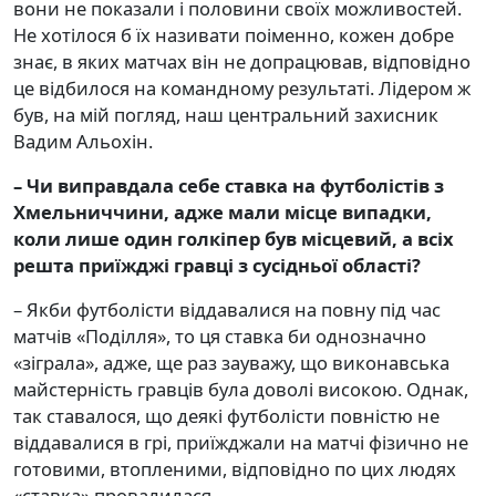
вони не показали і половини своїх можливостей.
Не хотілося б їх називати поіменно, кожен добре
знає, в яких матчах він не допрацював, відповідно
це відбилося на командному результаті. Лідером ж
був, на мій погляд, наш центральний захисник
Вадим Альохін.
– Чи виправдала себе ставка на футболістів з
Хмельниччини, адже мали місце випадки,
коли лише один голкіпер був місцевий, а всіх
решта приїжджі гравці з сусідньої області
?
– Якби футболісти віддавалися на повну під час
матчів «Поділля», то ця ставка би однозначно
«зіграла», адже, ще раз зауважу, що виконавська
майстерність гравців була доволі високою. Однак,
так ставалося, що деякі футболісти повністю не
віддавалися в грі, приїжджали на матчі фізично не
готовими, втопленими, відповідно по цих людях
«ставка» провалилася.