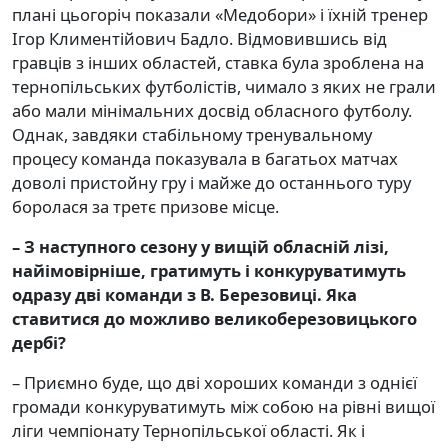
плані цьогоріч показали «Медобори» і їхній тренер
Ігор Климентійович Бадло. Відмовившись від
гравців з інших областей, ставка була зроблена на
тернопільських футболістів, чимало з яких не грали
або мали мінімальних досвід обласного футболу.
Однак, завдяки стабільному тренувальному
процесу команда показувала в багатьох матчах
доволі пристойну гру і майже до останнього туру
боролася за третє призове місце.
– З наступного сезону у вищій обласній лізі,
найімовірніше, гратимуть і конкуруватимуть
одразу дві команди з В. Березовиці. Яка
ставитися до можливо великоберезовицького
дербі
?
– Приємно буде, що дві хороших команди з однієї
громади конкуруватимуть між собою на рівні вищої
ліги чемпіонату Тернопільської області. Як і