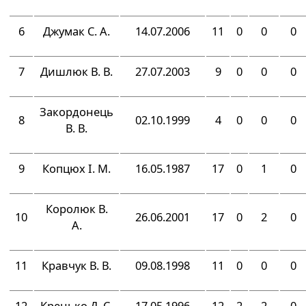
6
Джумак С. А.
14.07.2006
11
0
0
0
7
Дишлюк В. В.
27.07.2003
9
0
0
0
Закордонець
8
02.10.1999
4
0
0
0
В. В.
9
Копцюх І. М.
16.05.1987
17
0
1
0
Королюк В.
10
26.06.2001
17
0
2
0
А.
11
Кравчук В. В.
09.08.1998
11
0
0
0
12
Кренько Д. С.
17.05.1996
12
2
2
0