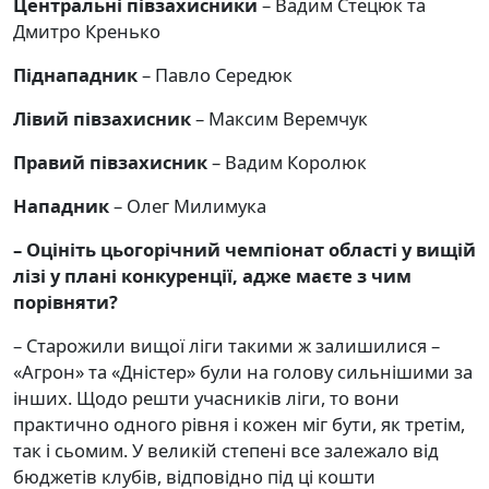
Центральні півзахисники
– Вадим Стецюк та
Дмитро Кренько
Піднападник
– Павло Середюк
Лівий півзахисник
– Максим Веремчук
Правий півзахисник
– Вадим Королюк
Нападник
– Олег Милимука
– Оцініть цьогорічний чемпіонат області у вищій
лізі у плані конкуренції, адже маєте з чим
порівняти
?
– Старожили вищої ліги такими ж залишилися –
«Агрон» та «Дністер» були на голову сильнішими за
інших. Щодо решти учасників ліги, то вони
практично одного рівня і кожен міг бути, як третім,
так і сьомим. У великій степені все залежало від
бюджетів клубів, відповідно під ці кошти