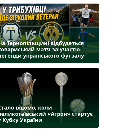
На Тернопільщині відбудеться
товариський матч за участю
легенди українського футзалу
Стало відомо, коли
великогаївський «Агрон» стартує
у Кубку України