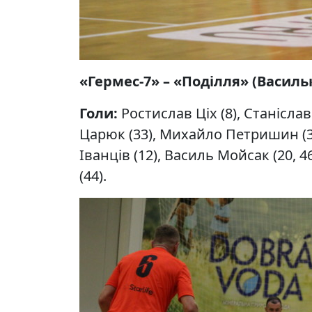
«Гермес-7» – «Поділля» (Васильків
Голи:
Ростислав Ціх (8), Станіслав
Царюк (33), Михайло Петришин (33
Іванців (12), Василь Мойсак (20, 4
(44).