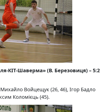
лля-КІТ-Шаверма» (В. Березовиця) – 5:2
 Михайло Войцещук (26, 46), Ігор Бадло
ксим Коломієць (45).