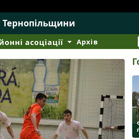
у Тернопільщини
йонні асоціації
Архів
Г