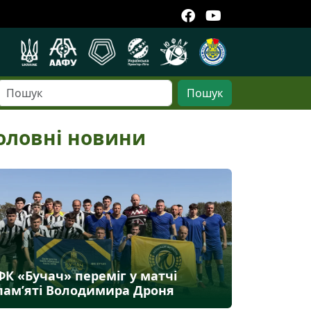
Пошук
оловні новини
ФК «Бучач» переміг у матчі
пам’яті Володимира Дроня