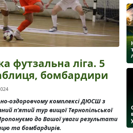
а футзальна ліга. 5
таблиця, бомбардири
2024
урно-оздоровчому комплексі ДЮСШ з
овний п’ятий тур вищої Тернопільської
 Пропонуємо до Вашої уваги результати
ицю та бомбардирів.