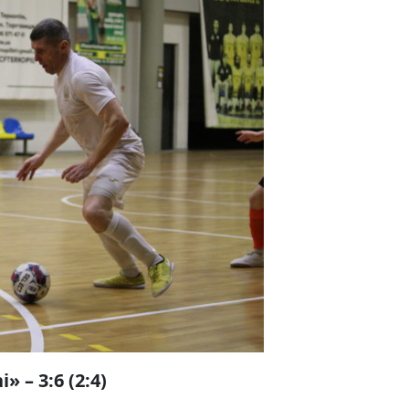
 – 3:6 (2:4)