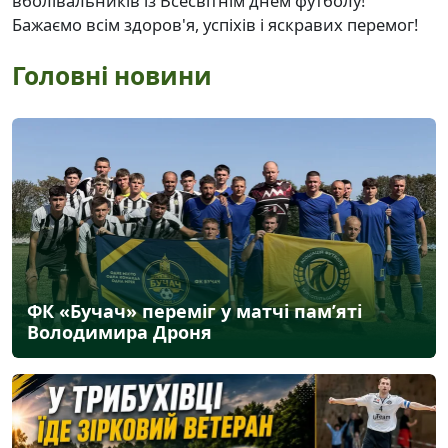
вболівальників із Всесвітнім днем футболу!
Бажаємо всім здоров'я, успіхів і яскравих перемог!
Головні новини
ФК «Бучач» переміг у матчі пам’яті
Володимира Дроня