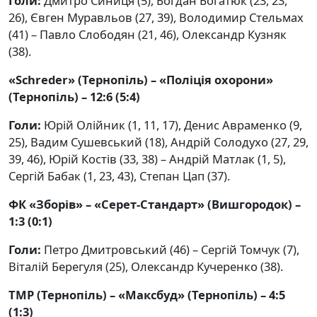
Голи:
Дмитро Синиця (5), Богдан Богатюк (23, 23,
26), Євген Муравльов (27, 39), Володимир Стельмах
(41) – Павло Слободян (21, 46), Олександр Кузняк
(38).
«Schreder» (Тернопіль) – «Поліція охорони»
(Тернопіль) – 12:6 (5:4)
Голи:
Юрій Олійник (1, 11, 17), Денис Авраменко (9,
25), Вадим Сушевський (18), Андрій Солодухо (27, 29,
39, 46), Юрій Костів (33, 38) – Андрій Матлак (1, 5),
Сергій Бабак (1, 23, 43), Степан Цап (37).
ФК «Зборів» – «Серет-Стандарт» (Вишгородок) –
1:3 (0:1)
Голи:
Петро Дмитровський (46) – Сергій Томчук (7),
Віталій Берегуля (25), Олександр Кучеренко (38).
ТМР (Тернопіль) – «Максбуд» (Тернопіль) – 4:5
(1:3)