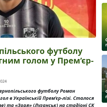
пільського футболу
ним голом у Прем’єр-
2024
 тернопільського футболу Роман
ол в Українській Прем’єр-лізі. Сталося
е) та «Зоря» (Луганськ) на стадіоні СК