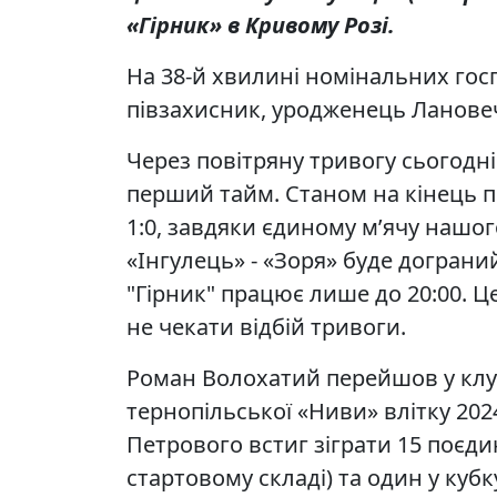
«Гірник» в Кривому Розі.
На 38-й хвилині номінальних гос
півзахисник, уродженець Ланове
Через повітряну тривогу сьогодн
перший тайм. Станом на кінець п
1:0, завдяки єдиному м’ячу нашог
«Інгулець» - «Зоря» буде дограний
"Гірник" працює лише до 20:00. 
не чекати відбій тривоги.
Роман Волохатий перейшов у клуб
тернопільської «Ниви» влітку 2024
Петрового встиг зіграти 15 поєди
стартовому складі) та один у кубк