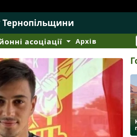
у Тернопільщини
йонні асоціації
Архів
Г