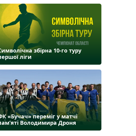
Символічна збірна 10-го туру
першої ліги
ФК «Бучач» переміг у матчі
пам’яті Володимира Дроня