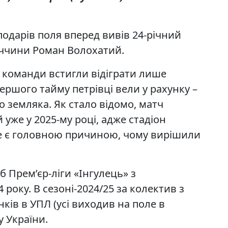
подарів поля вперед вивів 24-річний
ччини Роман Волохатий.
і команди встигли відіграти лише
ершого тайму петрівці вели у рахунку –
о земляка. Як стало відомо, матч
 уже у 2025-му році, адже стадіон
Це є головною причиною, чому вирішили
 Прем’єр-ліги «Інгулець» з
 року. В сезоні-2024/25 за колектив з
нків в УПЛ (усі виходив на поле в
у України.