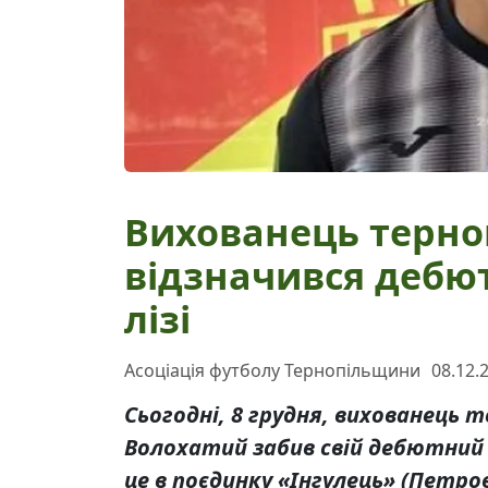
Вихованець терно
відзначився дебют
лізі
Асоціація футболу Тернопільщини
08.12.
Сьогодні, 8 грудня, вихованець
Волохатий забив свій дебютний г
це в поєдинку «Інгулець» (Петров