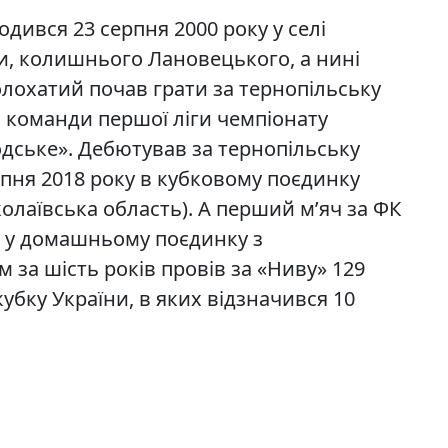
дився 23 серпня 2000 року у селі
и, колишнього Лановецького, а нині
лохатий почав грати за тернопільську
 команди першої ліги чемпіонату
одське». Дебютував за тернопільську
ипня 2018 року в кубковому поєдинку
колаївська область). А перший м’яч за ФК
у у домашньому поєдинку з
за шість років провів за «Ниву» 129
кубку України, в яких відзначився 10