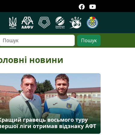
Пошук
оловні новини
Кращий гравець восьмого туру
першої ліги отримав відзнаку АФТ