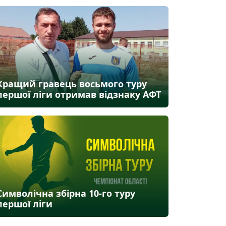
Кращий гравець восьмого туру
першої ліги отримав відзнаку АФТ
Символічна збірна 10-го туру
першої ліги