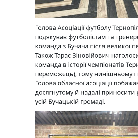
Голова Асоціації футболу Терно
подякував футболістам та тренер
команда з Бучача після великої п
Також Тарас Зіновійович наголос
команда в історії чемпіонатів Те
переможець), тому нинішньому по
Голова обласної асоціації побаж
досягнутому й надалі приносити 
усій Бучацькій громаді.