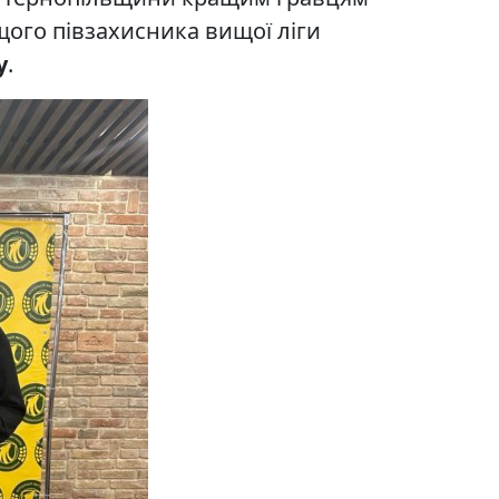
ащого півзахисника вищої ліги
у
.