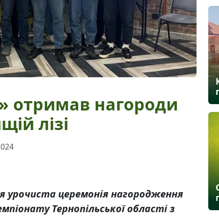
» отримав нагороди
щій лізі
2024
ася урочиста церемонія нагородження
емпіонату Тернопільської області з