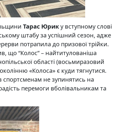
пільщини
Тарас Юрик
у вступному слові
ському штабу за успішний сезон, адже
ерерви потрапила до призової трійки.
ив, що “Колос” – найтитулованіша
рнопільської області (восьмиразовий
колінню «Колоса» є куди тягнутися.
ав спортсменам не зупинятись на
радість перемоги вболівальникам та