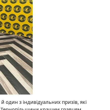
 один з індивідуальних призів, які
у Тернопільщини кращим гравцям