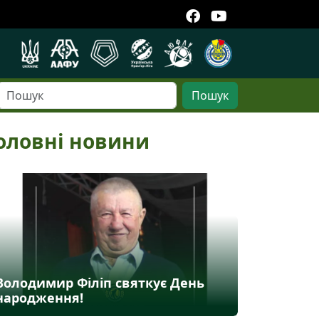
Пошук
оловні новини
Володимир Філіп святкує День
народження!