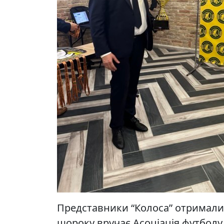
Представники “Колоса” отримали й
щороку вручає Асоціація футбол