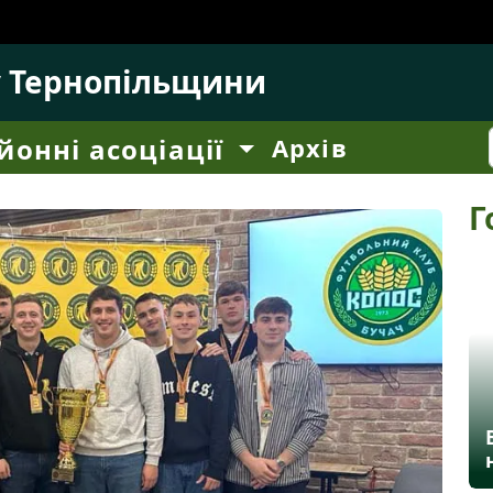
у Тернопільщини
йонні асоціації
Архів
Г