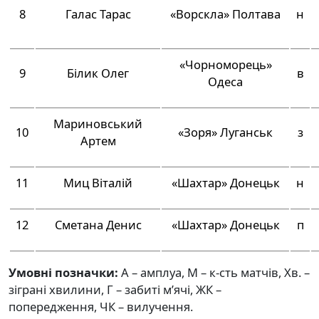
8
Галас Тарас
«Ворскла» Полтава
н
«Чорноморець»
9
Білик Олег
в
Одеса
Мариновський
10
«Зоря» Луганськ
з
Артем
11
Миц Віталій
«Шахтар» Донецьк
н
12
Сметана Денис
«Шахтар» Донецьк
п
Умовні позначки:
А – амплуа, М – к-сть матчів, Хв. –
зіграні хвилини, Г – забиті м’ячі, ЖК –
попередження, ЧК – вилучення.