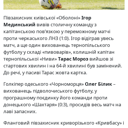
Півзахисник київської «Оболоні»
Ігор
Мединський
вивів столичну команду з
капітанською пов’язкою у переможному матчі
проти черкаського ЛНЗ (1:0). Ігор відіграв увесь
матч, а ще один вихованець тернопільського
футболу у складі «пивоварів», колишній капітан
тернопільської «Ниви»
Тарас Мороз
вийшов зі
стартових хвилин і на 64-й хвилині був замінений.
До речі, у пасиві Тарас жовта картка.
Голкіпер одеського «Чорноморця»
Олег Білик
–
вихованець підволочиського футболу, у
програшному поєдинку його команди проти
донецького «Шахтаря» (0:3), просидів весь матч на
лаві запасних.
Фланговий півзахисник криворізького «Кривбасу» і