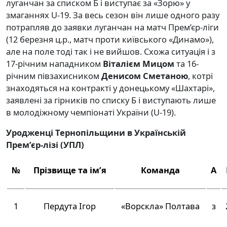
луганчан за списком Б і виступає за «Зорю» у
змаганнях U-19. За весь сезон він лише одного разу
потрапляв до заявки луганчан на матч Прем’єр-ліги
(12 березня ц.р., матч проти київського «Динамо»),
але на поле тоді так і не вийшов. Схожа ситуація і з
17-річним нападником
Віталієм Мицом
та 16-
річним півзахисником
Денисом Сметаною
, котрі
знаходяться на контракті у донецькому «Шахтарі»,
заявлені за гірників по списку Б і виступають лише
в молодіжному чемпіонаті України (U-19).
Уродженці Тернопільщини в Українській
Прем’єр-лізі (УПЛ)
№
Прізвище та ім’я
Команда
А
1
Пердута Ігор
«Ворскла» Полтава
з