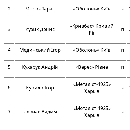
2
Мороз Тарас
«Оболонь» Київ
з
«Кривбас» Кривий
3
Кузик Денис
п
Ріг
4
Мединський Ігор
«Оболонь» Київ
п
5
Кухарук Андрій
«Верес» Рівне
п
«Металіст-1925»
6
Курило Ігор
з
Харків
«Металіст-1925»
7
Червак Вадим
з
Харків