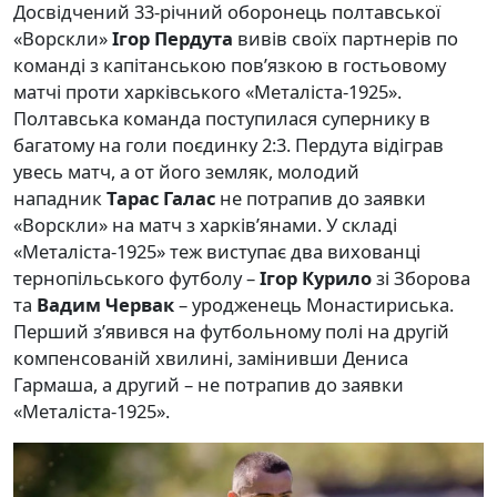
Досвідчений 33-річний оборонець полтавської
«Ворскли»
Ігор Пердута
вивів своїх партнерів по
команді з капітанською пов’язкою в гостьовому
матчі проти харківського «Металіста-1925».
Полтавська команда поступилася супернику в
багатому на голи поєдинку 2:3. Пердута відіграв
увесь матч, а от його земляк, молодий
нападник
Тарас Галас
не потрапив до заявки
«Ворскли» на матч з харків’янами. У складі
«Металіста-1925» теж виступає два вихованці
тернопільського футболу –
Ігор Курило
зі Зборова
та
Вадим Червак
– уродженець Монастириська.
Перший з’явився на футбольному полі на другій
компенсованій хвилині, замінивши Дениса
Гармаша, а другий – не потрапив до заявки
«Металіста-1925».