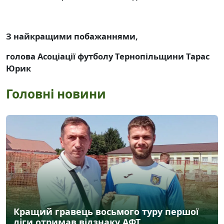
З найкращими побажаннями,
голова Асоціації футболу Тернопільщини Тарас
Юрик
Головні новини
Кращий гравець восьмого туру першої
ліги отримав відзнаку АФТ