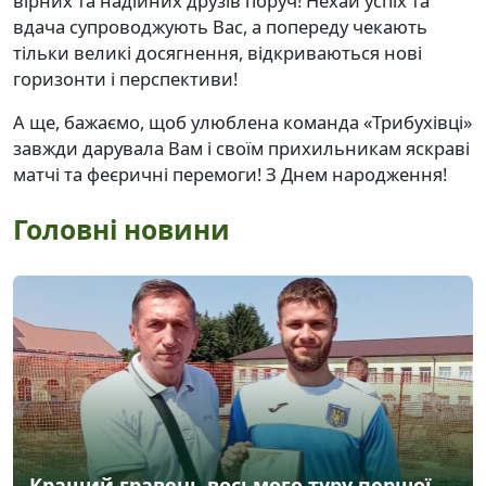
вірних та надійних друзів поруч! Нехай успіх та
вдача супроводжують Вас, а попереду чекають
тільки великі досягнення, відкриваються нові
горизонти і перспективи!
А ще, бажаємо, щоб улюблена команда «Трибухівці»
завжди дарувала Вам і своїм прихильникам яскраві
матчі та феєричні перемоги! З Днем народження!
Головні новини
Кращий гравець восьмого туру першої