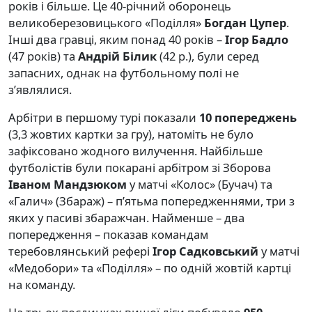
років і більше. Це 40-річний оборонець
великоберезовицького «Поділля»
Богдан Цупер
.
Інші два гравці, яким понад 40 років –
Ігор Бадло
(47 років) та
Андрій Білик
(42 р.), були серед
запасних, однак на футбольному полі не
з’являлися.
Арбітри в першому турі показали
10 попереджень
(3,3 жовтих картки за гру), натоміть не було
зафіксовано жодного вилучення. Найбільше
футболістів були покарані арбітром зі Зборова
Іваном Мандзюком
у матчі «Колос» (Бучач) та
«Галич» (Збараж) – п’ятьма попередженнями, три з
яких у пасиві збаражчан. Найменше – два
попередження – показав командам
теребовлянський рефері
Ігор Садковський
у матчі
«Медобори» та «Поділля» – по одній жовтій картці
на команду.