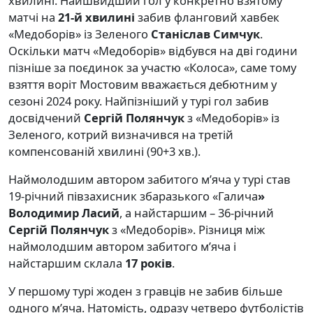
хвилині. Найшвидший гол у конкретно взятому
матчі на
21-й хвилині
забив фланговий хавбек
«Медоборів» із Зеленого
Станіслав Симчук
.
Оскільки матч «Медоборів» відбувся на дві години
пізніше за поєдинок за участю «Колоса», саме тому
взяття воріт Мостовим вважається дебютним у
сезоні 2024 року. Найпізніший у турі гол забив
досвідчений
Сергій Полянчук
з «Медоборів» із
Зеленого, котрий визначився на третій
компенсованій хвилині (90+3 хв.).
Наймолодшим автором забитого м’яча у турі став
19-річний півзахисник збаразького «Галича
»
Володимир Ласий
, а найстаршим – 36-річний
Сергій Полянчук
з «Медоборів». Різниця між
наймолодшим автором забитого м’яча і
найстаршим склала
17 років
.
У першому турі жоден з гравців не забив більше
одного м’яча. Натомість, одразу четверо футболістів