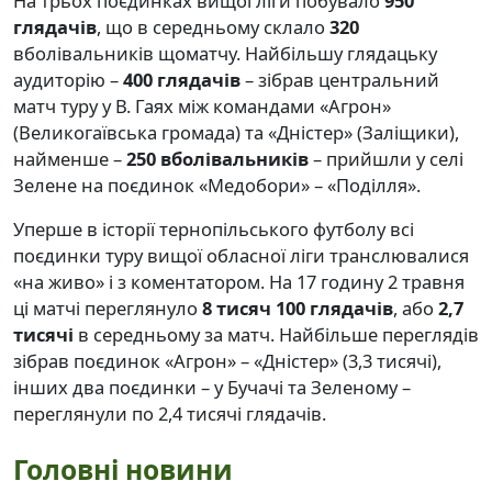
На трьох поєдинках вищої ліги побувало
950
глядачів
, що в середньому склало
320
вболівальників щоматчу. Найбільшу глядацьку
аудиторію –
400 глядачів
– зібрав центральний
матч туру у В. Гаях між командами «Агрон»
(Великогаївська громада) та «Дністер» (Заліщики),
найменше –
250 вболівальників
– прийшли у селі
Зелене на поєдинок «Медобори» – «Поділля».
Уперше в історії тернопільського футболу всі
поєдинки туру вищої обласної ліги транслювалися
«на живо» і з коментатором. На 17 годину 2 травня
ці матчі переглянуло
8 тисяч 100 глядачів
, або
2,7
тисячі
в середньому за матч. Найбільше переглядів
зібрав поєдинок «Агрон» – «Дністер» (3,3 тисячі),
інших два поєдинки – у Бучачі та Зеленому –
переглянули по 2,4 тисячі глядачів.
Головні новини