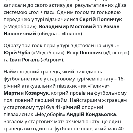
записали до свого активу дві результативних дії за
системою «гол + пас». Одним голом та гольовою
передачею у турі відзначилися
Сергій Полянчук
(«Медобори»),
Володимир Мостовий
та
Роман
Наконечний
(обидва – «Колос»).
Одразу три голкіпери у турі відстояли на «нуль» –
Юрій Чуба
(«Медобори»),
Єгор Попович
(«Дністер»)
та
Іван Рогаль
(«Агрон»).
Наймолодший гравець, який виходив на
футбольне поле у стартовому турі чемпіонату – 16-
річний атакувальний півзахисник «Галича»
Мартин Козарчук
, котрий провів на футбольному
полі повний перший тайм. Найстаршим ж гравцем
у стартовому турі був
41-річний
опорний
півзахисник «Медоборів»
Андрій Кондзьолка
.
Загалом у стартових матчах чемпіонату ще один
гравець виходив на футбольне поле, який мав 40