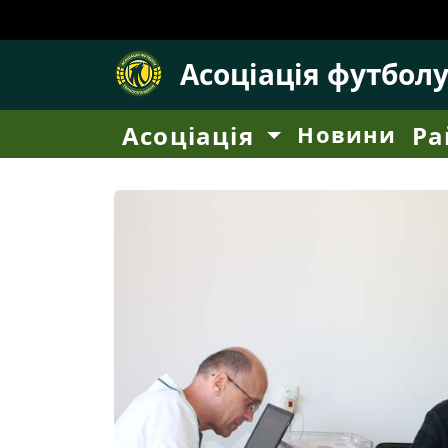
Асоціація футбол
Асоціація
Новини
Ра