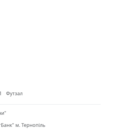
Л
Футзал
ни"
Банк" м. Тернопіль