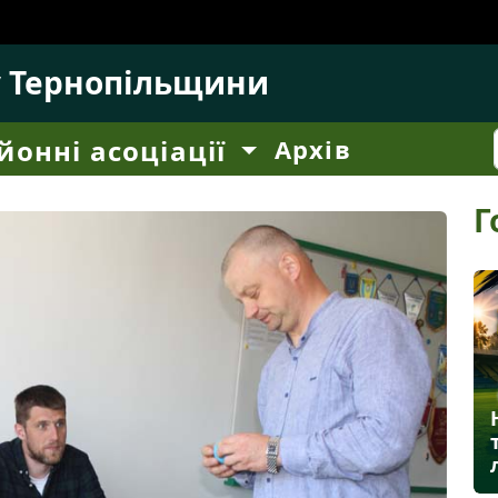
у Тернопільщини
йонні асоціації
Архів
Г