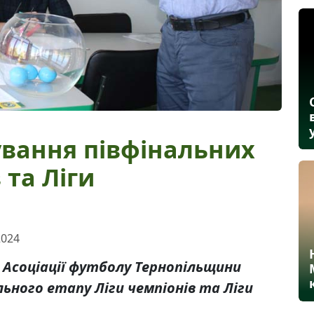
ування півфінальних
 та Ліги
2024
і Асоціації футболу Тернопільщини
ьного етапу Ліги чемпіонів та Ліги