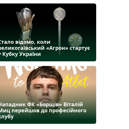
Стало відомо, коли
великогаївський «Агрон» стартує
у Кубку України
Нападник ФК «Борщів» Віталій
Миц перейшов до професійного
клубу