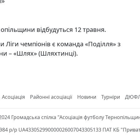
і»
нопільщини відбудуться 12 травня.
Ліги чемпіонів є команда «Поділля» з
ни – «Шлях» (Шляхтинці).
Асоціація
Районні асоціації
Новини
Турніри
ДЮФ
2024 Громадська спілка "Асоціація футболу Тернопільщи
84 р/р UA433052990000026007043305133 ПАТ КБ "Приват