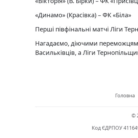
«Вікторія» (В. Бірки) – ФК «Присівц
«Динамо» (Красівка) – ФК «Біла»
Перші півфінальні матчі Ліги Тер
Нагадаємо, діючими переможцями 
Васильківців, а Ліги Тернопільщи
Головна
© 
Код ЄДРПОУ 411649