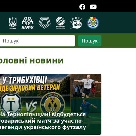
Пошук
оловні новини
На Тернопільщині відбудеться
товариський матч за участю
легенди українського футзалу