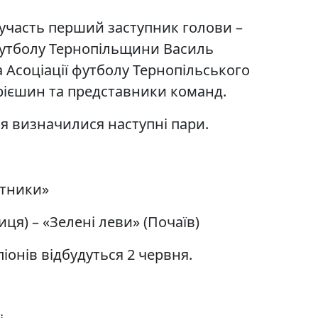
участь перший заступник голови –
футболу Тернопільщини Василь
Асоціації футболу Тернопільського
ієшин та представники команд.
ня визначилися наступні пари.
атники»
ця) – «Зелені леви» (Почаїв)
іонів відбудуться 2 червня.