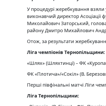
У процедурі жеребкування взяли 
виконавчий директор Асоціації 
Миколайович Заторський, голова 
району Дмитро Михайлович Андр
Отож, за результати жеребкуван
Ліга чемпіонів Тернопільщини:
«Шлях» (Шляхтинці) – ФК «Куроп
ФК «Плотича»/«Сокіл» (В. Березови
Перші півфінальні матчі Ліги чемп
Ліга Тернопільщини: