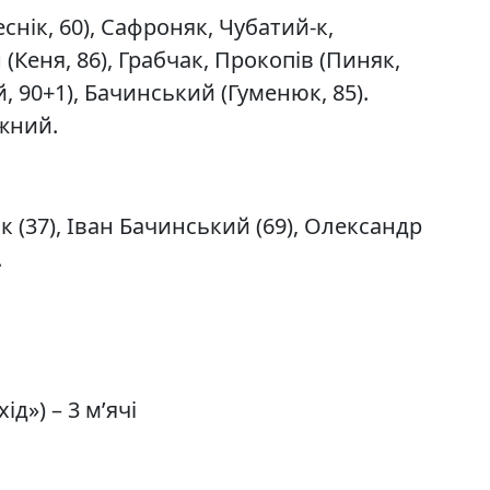
нік, 60), Сафроняк, Чубатий-к,
Кеня, 86), Грабчак, Прокопів (Пиняк,
 90+1), Бачинський (Гуменюк, 85).
жний.
 (37), Іван Бачинський (69), Олександр
.
д») – 3 м’ячі