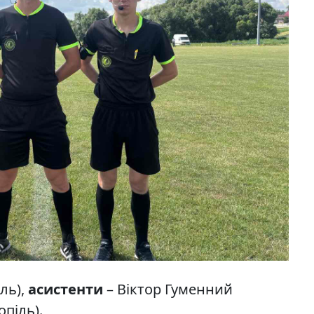
ль),
асистенти
– Віктор Гуменний
опіль).