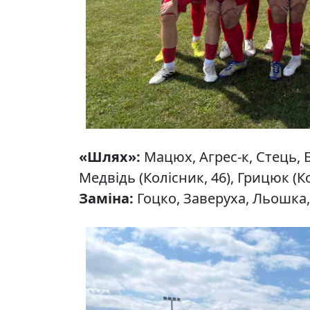
«Шлях»:
Мацюх, Агрес-к, Стець, Б
Медвідь (Колісник, 46), Грицюк (Ко
Заміна:
Гоцко, Заверуха, Льошка,