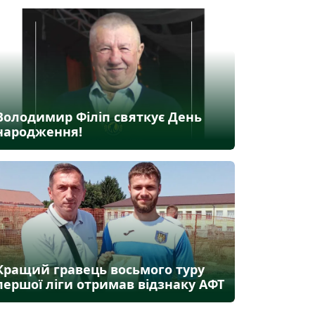
Володимир Філіп святкує День
народження!
Кращий гравець восьмого туру
першої ліги отримав відзнаку АФТ