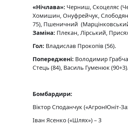
«Нічлава»:
Черниш, Скоцеляс (Чес
Хомишин, Онуфрейчук, Слободян (
75), Пшеничний (Марцінковський,
Заміна:
Плекан, Лірський, Прися
Гол:
Владислав Прокопів (56).
Попереджені:
Володимир Грабчак
Стець (84), Василь Гуменюк (90+3)
Бомбардири:
Віктор Споданчук («АгронЮніт-Захі
Іван Ясенко («Шлях») – 3