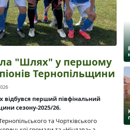
гла "Шлях" у першому
мпіонів Тернопільщини
2026
ях відбувся перший півфінальний
ини сезону-2025/26.
Тернопільського та Чортківського
ковецької громади та «Нічлава» з