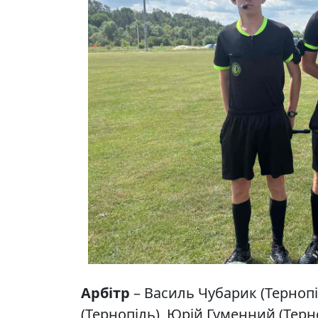
Арбітр
– Василь Чубарик (Тернопі
(Тернопіль), Юрій Гуменний (Терн