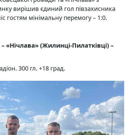
инку вирішив єдиний гол півзахисника
с гостям мінімальну перемогу – 1:0.
– «Нічлава» (Жилинці-Пилатківці) –
іон. 300 гл. +18 град.