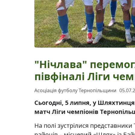
"Нічлава" перемо
півфіналі Ліги че
Асоціація футболу Тернопільщини
05.07.
Сьогодні, 5 липня, у Шляхтинц
матч Ліги чемпіонів Тернопільщ
На полі зустрілися представники 
районів – місцевий «Шлях» із Бай