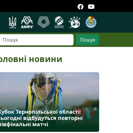
Пошук
оловні новини
Кубок Тернопільської області:
сьогодні відбудуться повторні
півфінальні матчі