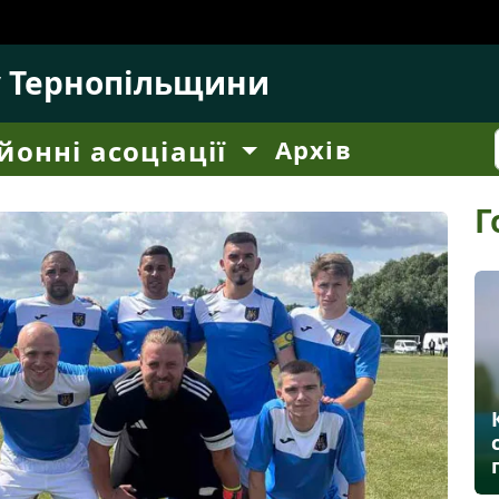
у Тернопільщини
йонні асоціації
Архів
Г