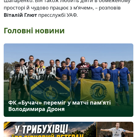
Шапаренко. Він також любить діяти в обмеженому
просторі й чудово працює з м’ячем», – розповів
Віталій Глют
пресслужбі УАФ.
Головні новини
ФК «Бучач» переміг у матчі пам’яті
Володимира Дроня