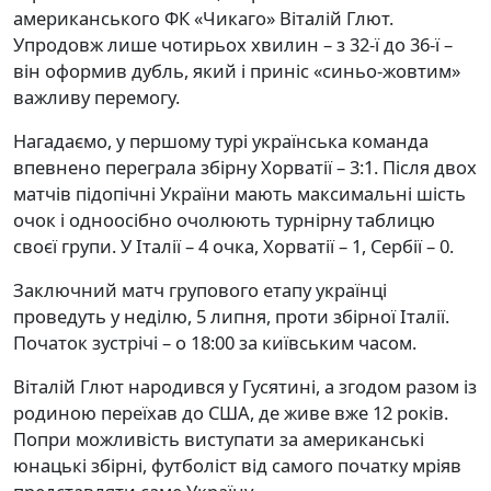
американського ФК «Чикаго» Віталій Глют.
Упродовж лише чотирьох хвилин – з 32-ї до 36-ї –
він оформив дубль, який і приніс «синьо-жовтим»
важливу перемогу.
Нагадаємо, у першому турі українська команда
впевнено переграла збірну Хорватії – 3:1. Після двох
матчів підопічні України мають максимальні шість
очок і одноосібно очолюють турнірну таблицю
своєї групи. У Італії – 4 очка, Хорватії – 1, Сербії – 0.
Заключний матч групового етапу українці
проведуть у неділю, 5 липня, проти збірної Італії.
Початок зустрічі – о 18:00 за київським часом.
Віталій Глют народився у Гусятині, а згодом разом із
родиною переїхав до США, де живе вже 12 років.
Попри можливість виступати за американські
юнацькі збірні, футболіст від самого початку мріяв