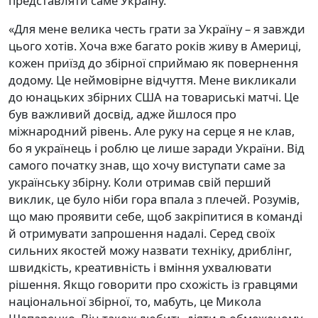
представляти саме Україну.
«Для мене велика честь грати за Україну – я завжди
цього хотів. Хоча вже багато років живу в Америці,
кожен приїзд до збірної сприймаю як повернення
додому. Це неймовірне відчуття. Мене викликали
до юнацьких збірних США на товариські матчі. Це
був важливий досвід, адже йшлося про
міжнародний рівень. Але руку на серце я не клав,
бо я українець і роблю це лише заради України. Від
самого початку знав, що хочу виступати саме за
українську збірну. Коли отримав свій перший
виклик, це було ніби гора впала з плечей. Розумів,
що маю проявити себе, щоб закріпитися в команді
й отримувати запрошення надалі. Серед своїх
сильних якостей можу назвати техніку, дриблінг,
швидкість, креативність і вміння ухвалювати
рішення. Якщо говорити про схожість із гравцями
національної збірної, то, мабуть, це Микола