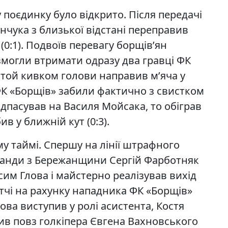
 поєдинку було відкрито. Після передачі
нчука з близької відстані переправив
 (0:1). Подвоїв перевагу борщів’ян
могли втримати одразу два гравці ФК
і той кивком голови направив м’яча у
 ФК «Борщів» забили фактично з свистком
дпасував на Василя Мойсака, то обіграв
в у ближній кут (0:3).
му таймі. Спершу на лінії штрафного
манди з Бережанщини Сергій Фарботняк
ксим Глова і майстерно реалізував вихід
 матчі на рахунку нападника ФК «Борщів»
ва виступив у ролі асистента, Костя
бив повз голкіпера Євгена Вахновського