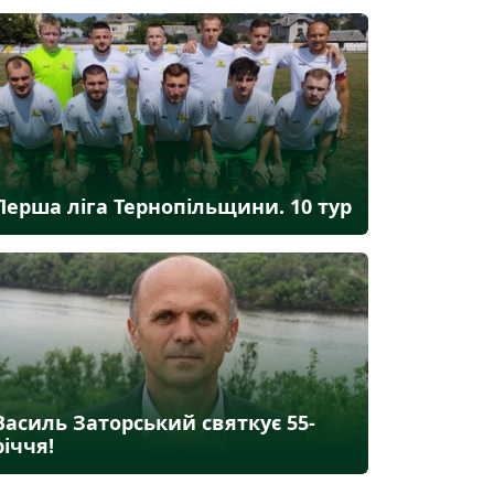
Перша ліга Тернопільщини. 10 тур
Василь Заторський святкує 55-
річчя!