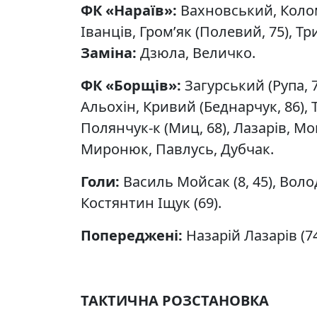
ФК «Нараїв»:
Вахновський, Колом
Іванців, Гром’як (Полевий, 75), Тр
Заміна:
Дзюла, Величко.
ФК «Борщів»:
Загурський (Рупа, 7
Альохін, Кривий (Беднарчук, 86), Т
Полянчук-к (Миц, 68), Лазарів, Мо
Миронюк, Павлусь, Дубчак.
Голи:
Василь Мойсак (8, 45), Воло
Костянтин Іщук (69).
Попереджені:
Назарій Лазарів (7
ТАКТИЧНА РОЗСТАНОВКА