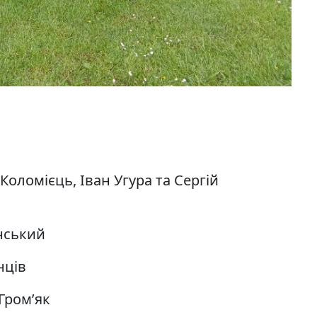
оломієць, Іван Угура та Сергій
інський
нців
Гром’як