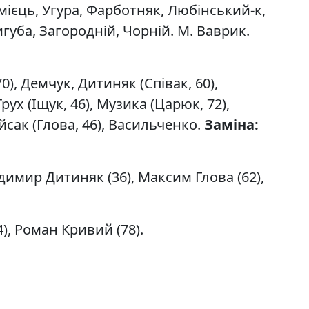
ієць, Угура, Фарботняк, Любінський-к,
игуба, Загородній, Чорній. М. Ваврик.
0), Демчук, Дитиняк (Співак, 60),
рух (Іщук, 46), Музика (Царюк, 72),
йсак (Глова, 46), Васильченко.
Заміна:
димир Дитиняк (36), Максим Глова (62),
4), Роман Кривий (78).