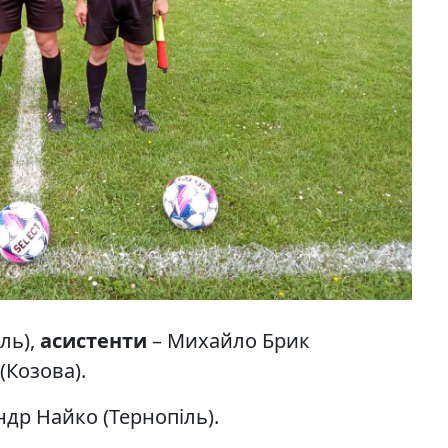
ль),
асистенти
– Михайло Брик
(Козова).
ндр Найко (Тернопіль).