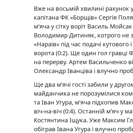
Вже на восьмій хвилині рахунок у
капітана ФК «Борщів» Сергія Поля
м’яча у сітку воріт Василь Мойсак
Володимир Дитиняк, котрого не з
«Нараїв» під час подачі кутового 
ворота (0:2). Ще один гол гравці
на перерву. Артем Васильченко ві
Олександр Іванціва і влучно проби
Ще два м’ячі гості забили у друго
майданчика не порозумілися ко
та Іван Угура, м’яча підхопив Ма
віч-на-віч (0:4). Останній м’яч у
Костянтина Іщука. Уже Максим Гло
обіграв Івана Угура і влучно про