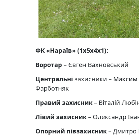
ФК «Нараїв» (1х5х4х1):
Воротар
– Євген Вахновський
Центральні
захисники – Максим К
Фарботняк
Правий захисник
– Віталій Люб
Лівий захисник
– Олександр Іва
Опорний півзахисник
– Дмитро 