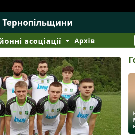
у Тернопільщини
йонні асоціації
Архів
Г