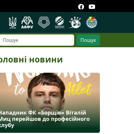
Пошук
оловні новини
Нападник ФК «Борщів» Віталій
Миц перейшов до професійного
клубу