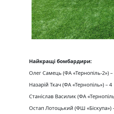
Найкращі бомбардири:
Олег Самець (ФА «Тернопіль-2») – 
Назарій Ткач (ФА «Тернопіль») – 4
Станіслав Василик (ФА «Тернопіль
Остап Лотоцький (ФШ «Біскупа») 