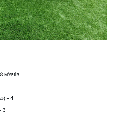
8 м’ячів
») – 4
– 3