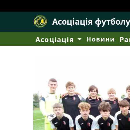
Асоціація футбол
Асоціація
Новини
Ра