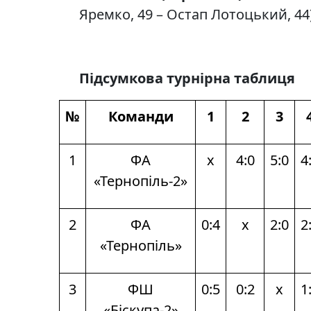
Яремко, 49 – Остап Лотоцький, 44
Підсумкова турнірна таблиця
№
Команди
1
2
3
1
ФА
х
4:0
5:0
4
«Тернопіль-2»
2
ФА
0:4
х
2:0
2
«Тернопіль»
3
ФШ
0:5
0:2
х
1
«Біскупа-2»