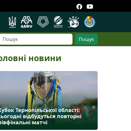
Пошук
оловні новини
Кубок Тернопільської області:
сьогодні відбудуться повторні
півфінальні матчі