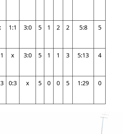
х
1:1
3:0
5
1
2
2
5:8
5
:1
х
3:0
5
1
1
3
5:13
4
:3
0:3
х
5
0
0
5
1:29
0