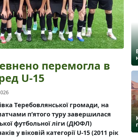
певнено перемогла в
ред U-15
2026
чівка Теребовлянської громади, на
 матчами п’ятого туру завершилася
кої футбольної ліги (ДЮФЛ)
ків у віковій категорії U-1
5
(201
1
рік