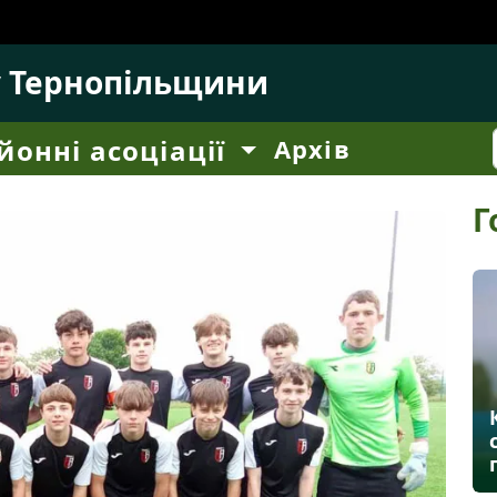
у Тернопільщини
йонні асоціації
Архів
Г