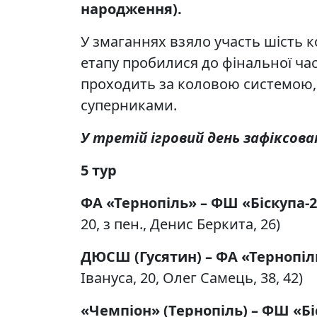
народження).
У змаганнях взяло участь шість к
етапу пробилися до фінальної ч
проходить за коловою системою, 
суперниками.
У третій ігровий день зафіксов
5 тур
ФА «Тернопіль» – ФШ «Біскупа-2»
20, з пен., Денис Беркита, 26)
ДЮСШ (Гусятин) – ФА «Тернопіль-
Івануса, 20, Олег Самець, 38, 42)
«Чемпіон» (Тернопіль) – ФШ «Біс