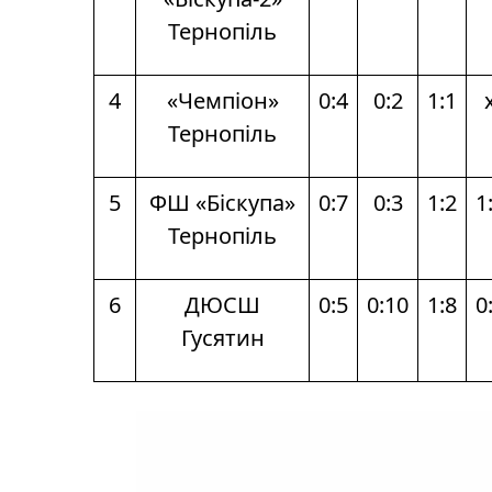
Тернопіль
4
«Чемпіон»
0:4
0:2
1:1
Тернопіль
5
ФШ «Біскупа»
0:7
0:3
1:2
1
Тернопіль
6
ДЮСШ
0:5
0:10
1:8
0
Гусятин