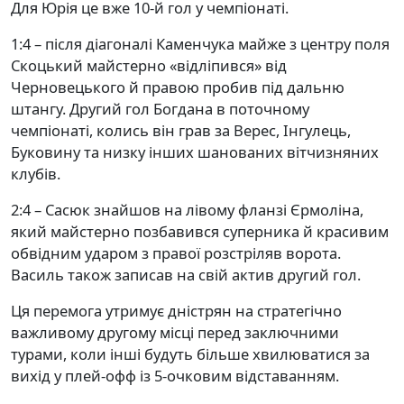
Для Юрія це вже 10-й гол у чемпіонаті.
1:4 – після діагоналі Каменчука майже з центру поля
Скоцький майстерно «відліпився» від
Черновецького й правою пробив під дальню
штангу. Другий гол Богдана в поточному
чемпіонаті, колись він грав за Верес, Інгулець,
Буковину та низку інших шанованих вітчизняних
клубів.
2:4 – Сасюк знайшов на лівому фланзі Єрмоліна,
який майстерно позбавився суперника й красивим
обвідним ударом з правої розстріляв ворота.
Василь також записав на свій актив другий гол.
Ця перемога утримує дністрян на стратегічно
важливому другому місці перед заключними
турами, коли інші будуть більше хвилюватися за
вихід у плей-офф із 5-очковим відставанням.