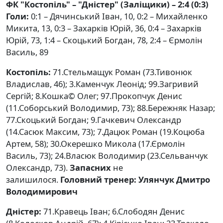
ФК "Костопіль" – "Дністер" (Заліщики) – 2:4 (0:3)
Голи:
0:1 – Дячинський Іван, 10, 0:2 – Михайленко
Микита, 13, 0:3 – Захарків Юрій, 36, 0:4 – Захарків
Юрій, 73, 1:4 – Скоцький Богдан, 78, 2:4 – Єрмолін
Василь, 89
Костопіль:
71.Стельмащук Роман (73.Тивонюк
Владислав, 46); 3.Каменчук Леонід; 99.Загривий
Сергій; 8.Кошка© Олег; 97.Прокопчук Денис
(11.Соборський Володимир, 73); 88.Бережняк Назар;
77.Скоцький Богдан; 9.Гачкевич Олександр
(14.Сасюк Максим, 73); 7.Дацюк Роман (19.Коцюба
Артем, 58); 30.Окерешко Микола (17.Єрмолін
Василь, 73); 24.Власюк Володимир (23.Сельванчук
Олександр, 73).
Запасних
не
залишилося.
Головний тренер: Улянчук Дмитро
Володимирович
Дністер:
71.Кравець Іван; 6.Слободян Денис