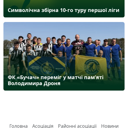
Символічна збірна 10-го туру першої ліги
ФК «Бучач» переміг у матчі пам’яті
Володимира Дроня
Головна
Асоціація
Районні асоціації
Новини