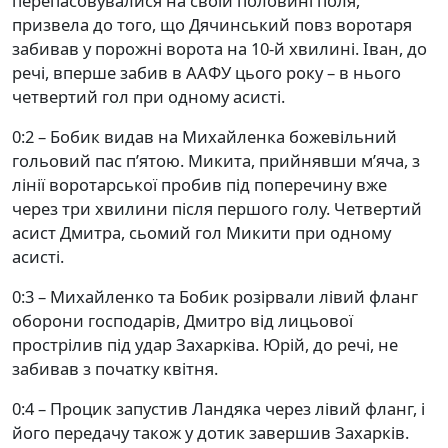
перепасовувалися на своїй половині поля,
призвела до того, що Дячинський повз воротаря
забивав у порожні ворота на 10-й хвилині. Іван, до
речі, вперше забив в ААФУ цього року – в нього
четвертий гол при одному асисті.
0:2 – Бобик видав на Михайленка божевільний
гольовий пас п’ятою. Микита, прийнявши м’яча, з
лінії воротарської пробив під поперечину вже
через три хвилини після першого голу. Четвертий
асист Дмитра, сьомий гол Микити при одному
асисті.
0:3 – Михайленко та Бобик розірвали лівий фланг
оборони господарів, Дмитро від лицьової
прострілив під удар Захарківа. Юрій, до речі, не
забивав з початку квітня.
0:4 – Процик запустив Ландяка через лівий фланг, і
його передачу також у дотик завершив Захарків.