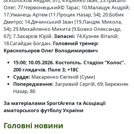
(8.Колосков Андрій, 67); 4.Кірієнко Іван; 23.Тракало
Олег; 77.Червонецький© Тарас; 10.Малащук Андрій;
17.Уманець Артем (11.Процик Назар, 54); 20.Бобик
Дмитро; 14.Дячинський Іван (19.Ландяк Микола,
54); 29.Михайленко Микита (9.Божко Олександр,
67); 7.Захарків Юрій.
Запасні:
74.Кузняк Віталій;
18.Сагайдак Богдан
. Головний тренер:
Краснопьоров Олег Володимирович
15:00; 10.05.2026. Костопіль. Стадіон “Колос”.
200 глядачів. Поле 3; +18С
Суддя:
Макаренко Євгеній (Суми)
Попередження:
Загривий Сергій, 69; Бережняк
Назар, 86
За матеріалами SportArena та Асоціації
аматорського футболу України
Головні новини