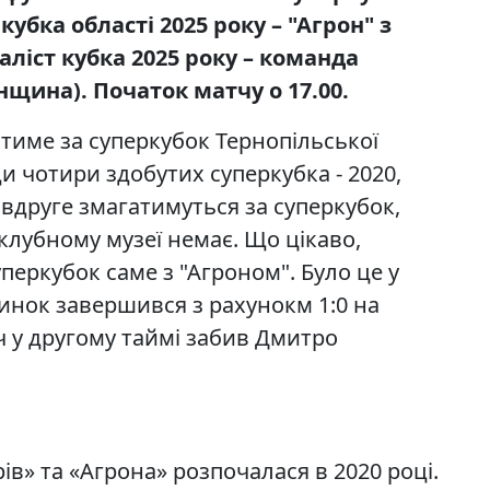
убка області 2025 року – "Агрон" з
аліст кубка 2025 року – команда
нщина). Початок матчу о 17.00.
ратиме за суперкубок Тернопільської
ди чотири здобутих суперкубка - 2020,
" вдруге змагатимуться за суперкубок,
клубному музеї немає. Що цікаво,
перкубок саме з "Агроном". Було це у
динок завершився з рахунокм 1:0 на
ч у другому таймі забив Дмитро
ів» та «Агрона» розпочалася в 2020 році.