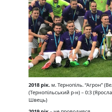
2018 рік.
м. Тернопіль. “Агрон” (В
(Тернопільський р-н) – 0:3 (Ярос
Швець)
2019 рік
– не проводився