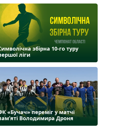
Символічна збірна 10-го туру
першої ліги
ФК «Бучач» переміг у матчі
пам’яті Володимира Дроня