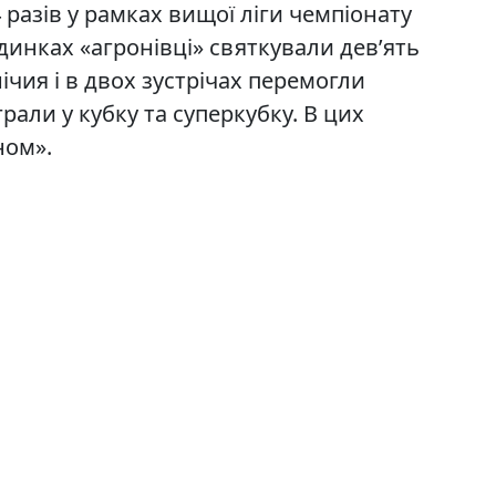
 разів у рамках вищої ліги чемпіонату
єдинках «агронівці» святкували дев’ять
ічия і в двох зустрічах перемогли
рали у кубку та суперкубку. В цих
ном».