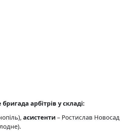
бригада арбітрів у складі:
нопіль),
асистенти
– Ростислав Новосад
лодне).