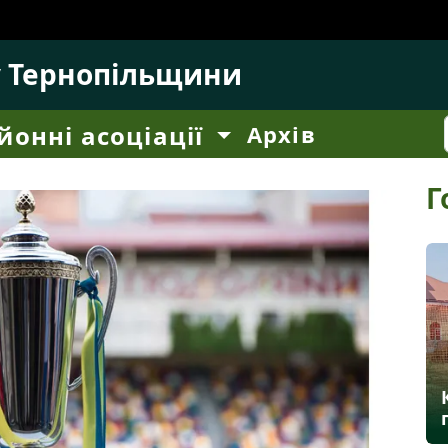
у Тернопільщини
йонні асоціації
Архів
Г