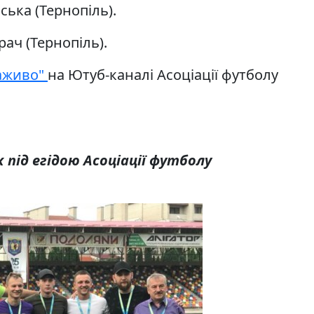
ська (Тернопіль).
рач (Тернопіль).
аживо"
на Ютуб-каналі Асоціації футболу
 під егідою Асоціації футболу