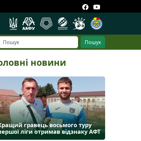
Пошук
оловні новини
Кращий гравець восьмого туру
першої ліги отримав відзнаку АФТ