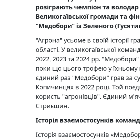
розіграють чемпіон та володар к
Великогаївської громади та фін
"Медобори" із Зеленого (Гусяти
"Агрона" усьоме в своїй історії г
області. У великогаївської коман
2022, 2023 та 2024 рр. "Медобори
поки що цього трофею у їхньому 
єдиний раз "Медобори" грав за су
Копичинцях в 2022 році. Той поє
користь "агронівців". Єдиний м'я
Стриєшин.
Історія взаємостосунків команд
Історія взаємостосунків «Медобор