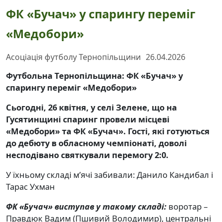
ФК «Бучач» у спарингу переміг
«Медобори»
Асоціація футболу Тернопільщини
26.04.2026
Футбольна Тернопільщина: ФК «Бучач» у
спарингу переміг «Медобори»
Сьогодні, 26 квітня, у селі Зелене, що на
Гусятинщині спаринг провели місцеві
«Медобори» та ФК «Бучач». Гості, які готуються
до дебюту в обласному чемпіонаті, доволі
несподівано святкували перемогу 2:0.
У їхньому складі м’ячі забивали: Данило Кандибал і
Тарас Ухман
ФК «Бучач» виступав у такому складі:
воротар –
Правдюк Вадим (Пшивий Володимир), центральні