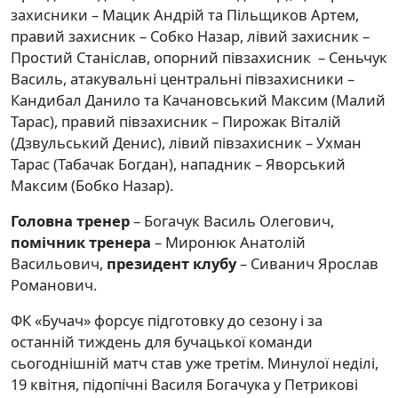
захисники – Мацик Андрій та Пільщиков Артем,
правий захисник – Собко Назар, лівий захисник –
Простий Станіслав, опорний півзахисник – Сеньчук
Василь, атакувальні центральні півзахисники –
Кандибал Данило та Качановський Максим (Малий
Тарас), правий півзахисник – Пирожак Віталій
(Дзвульський Денис), лівий півзахисник – Ухман
Тарас (Табачак Богдан), нападник – Яворський
Максим (Бобко Назар).
Головна тренер
– Богачук Василь Олегович,
помічник тренера
– Миронюк Анатолій
Васильович,
президент клубу
– Сиванич Ярослав
Романович.
ФК «Бучач» форсує підготовку до сезону і за
останній тиждень для бучацької команди
сьогоднішній матч став уже третім. Минулої неділі,
19 квітня, підопічні Василя Богачука у Петрикові