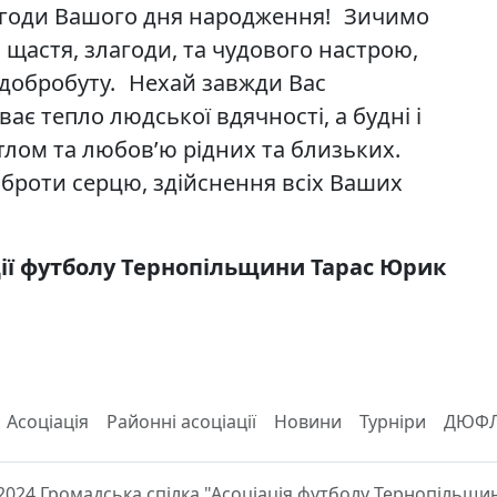
агоди Вашого дня народження! Зичимо
 щастя, злагоди, та чудового настрою,
 добробуту. Нехай завжди Вас
ває тепло людської вдячності, а будні і
тлом та любов’ю рідних та близьких.
оброти серцю, здійснення всіх Ваших
ції футболу Тернопільщини Тарас Юрик
Асоціація
Районні асоціації
Новини
Турніри
ДЮФ
2024 Громадська спілка "Асоціація футболу Тернопільщи