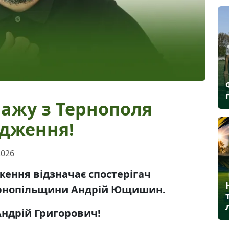
ражу з Тернополя
одження!
2026
дження відзначає спостерігач
Тернопільщини Андрій Ющишин.
ндрій Григорович!