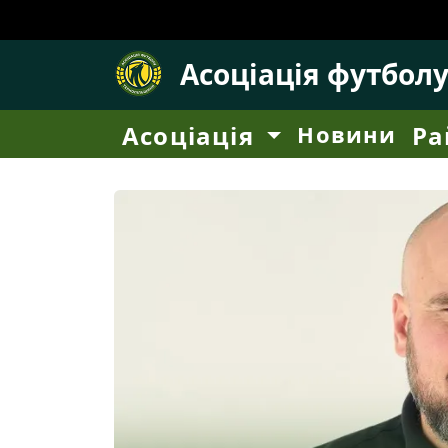
Асоціація футбол
Асоціація
Новини
Ра