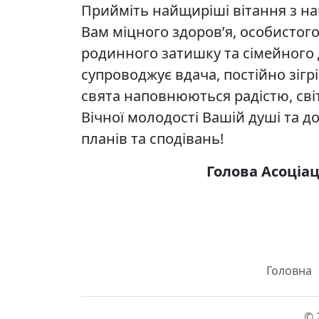
Прийміть найщиріші вітання з н
Вам міцного здоров’я, особистого
родинного затишку та сімейного
супроводжує вдача, постійно зігрі
свята наповнюються радістю, сві
Вічної молодості Вашій душі та д
планів та сподівань!
Голова Асоціа
Головна
© 