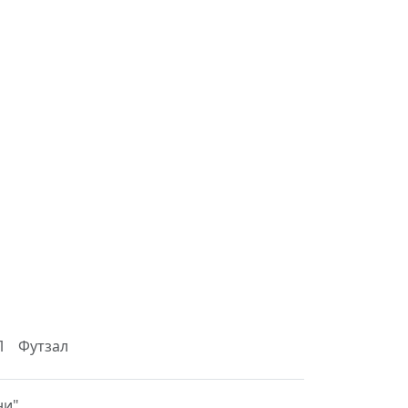
Л
Футзал
ни"