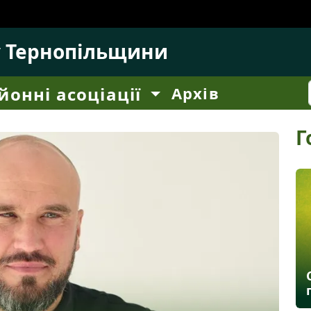
у Тернопільщини
йонні асоціації
Архів
Г