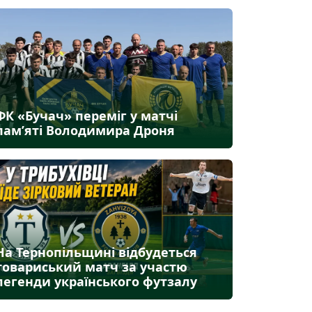
ФК «Бучач» переміг у матчі
пам’яті Володимира Дроня
На Тернопільщині відбудеться
товариський матч за участю
легенди українського футзалу