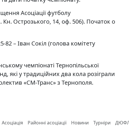
щення Асоціації футболу
 Кн. Острозького, 14, оф. 506). Початок о
5-82 – Іван Сокіл (голова комітету
анському чемпіонаті Тернопільської
нд, які у традиційних два кола розіграли
олектив «СМ-Транс» з Тернополя.
Асоціація
Районні асоціації
Новини
Турніри
ДЮФ