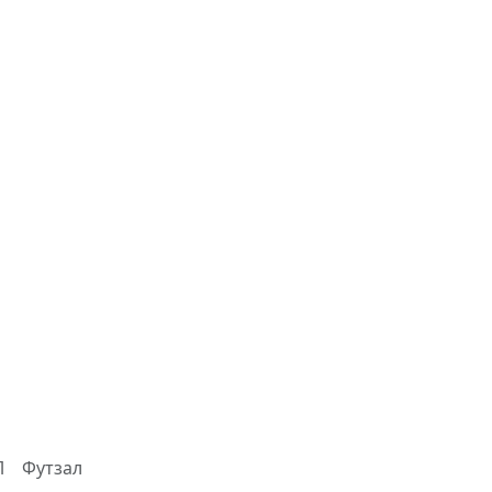
Л
Футзал