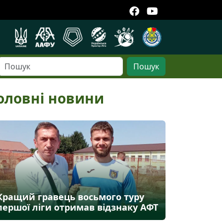
Пошук
оловні новини
Кращий гравець восьмого туру
першої ліги отримав відзнаку АФТ