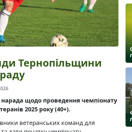
нди Тернопільщини
араду
2026
ся нарада щодо проведення чемпіонату
еранів 2025 року (40+).
вники ветеранських команд для
та дати початку чемпіонату.