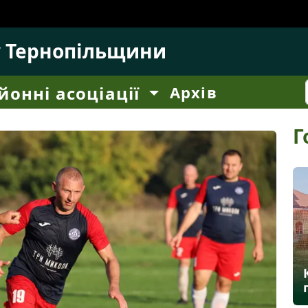
у Тернопільщини
йонні асоціації
Архів
Г