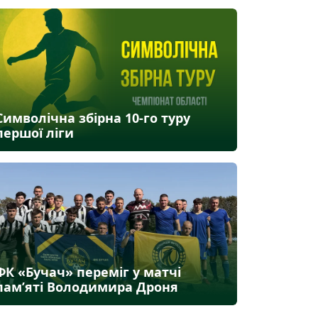
Символічна збірна 10-го туру
першої ліги
ФК «Бучач» переміг у матчі
пам’яті Володимира Дроня