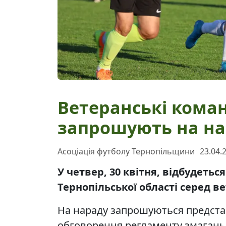
Ветеранські кома
запрошують на н
Асоціація футболу Тернопільщини
23.04.
У четвер, 30 квітня, відбудеть
Тернопільської області серед вет
На нараду запрошуються предста
обговорення регламенту змагань 