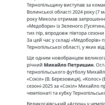
Тернопільщину виступав за коман
Волинської області 2024 року (7 ма
року Микола отримав запрошення
«Медобори» із Зеленого (Гусятин
тих пір, впродовж півтора сезони
За цей час у складі «Медоборів» п
Тернопільської області, у яких в
Ще одним новобранцем великогаїв
річний
Михайло Петришин
. Ос
тернопільського футболу Михайл
«Сокіл» (В. Березовиця), «Колос» (
сезоні-2025 за «Сокіл» Михайло п
чемпіонаті та кубку Тернопільсько
Великогаївський «Агрон» у чемпіо