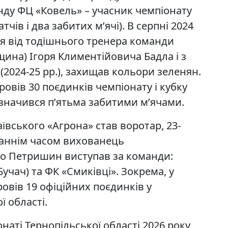
ду ФЦ «Ковель» – учасник чемпіонату
тчів і два забитих м’ячі). В серпні 2024
 від тодішнього тренера команди
щина) Ігоря Климентійовича Бадла і з
 (2024-25 рр.), захищав кольори зеленян.
ровів 30 поєдинків чемпіонату і кубку
ідзначився п’ятьма забитими м’ячами.
ського «Агрона» став воротар, 23-
таннім часом вихованець
о Петришин виступав за команди:
Бучач) та ФК «Смиківці». Зокрема, у
ровів 19 офіційних поєдинків у
ї області.
наті Тернопільської області 2026 року