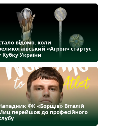
Стало відомо, коли
великогаївський «Агрон» стартує
у Кубку України
Нападник ФК «Борщів» Віталій
Миц перейшов до професійного
клубу