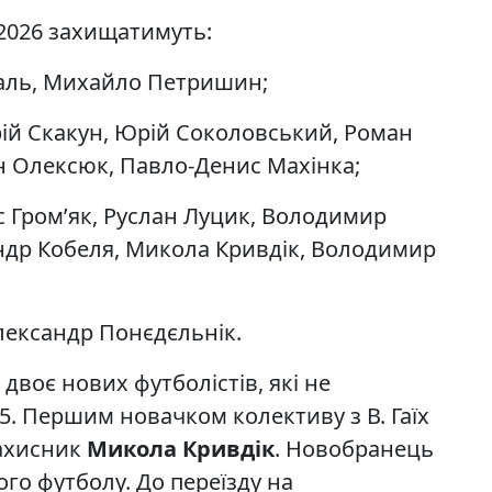
-2026 захищатимуть:
галь, Михайло Петришин;
рій Скакун, Юрій Соколовський, Роман
н Олексюк, Павло-Денис Махінка;
с Гром’як, Руслан Луцик, Володимир
ндр Кобеля, Микола Кривдік, Володимир
ександр Понєдєльнік.
двоє нових футболістів, які не
25. Першим новачком колективу з В. Гаїх
захисник
Микола Кривдік
. Новобранець
го футболу. До переїзду на