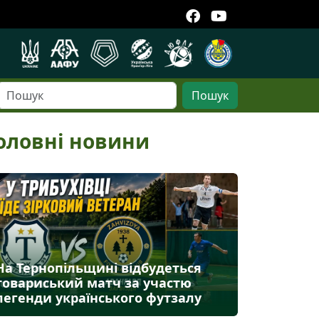
Пошук
оловні новини
На Тернопільщині відбудеться
товариський матч за участю
легенди українського футзалу