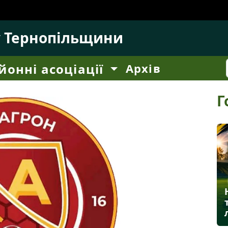
у Тернопільщини
йонні асоціації
Архів
Г