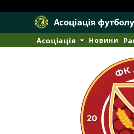
Асоціація футбол
Асоціація
Новини
Ра