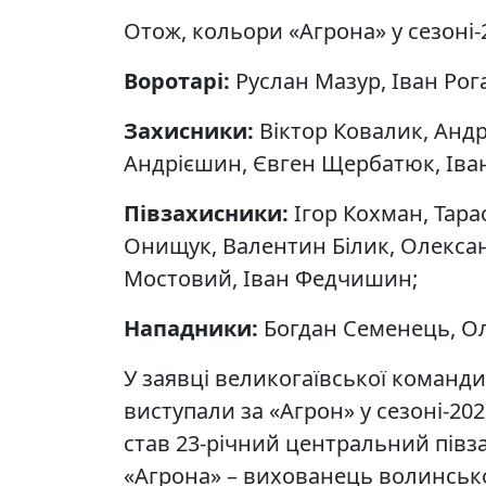
Отож, кольори «Агрона» у сезоні
Воротарі:
Руслан Мазур, Іван Ро
Захисники:
Віктор Ковалик, Анд
Андрієшин, Євген Щербатюк, Іва
Півзахисники:
Ігор Кохман, Тара
Онищук, Валентин Білик, Олекса
Мостовий, Іван Федчишин;
Нападники:
Богдан Семенець, Ол
У заявці великогаївської команди 
виступали за «Агрон» у сезоні-20
став 23-річний центральний пів
«Агрона» – вихованець волинсько