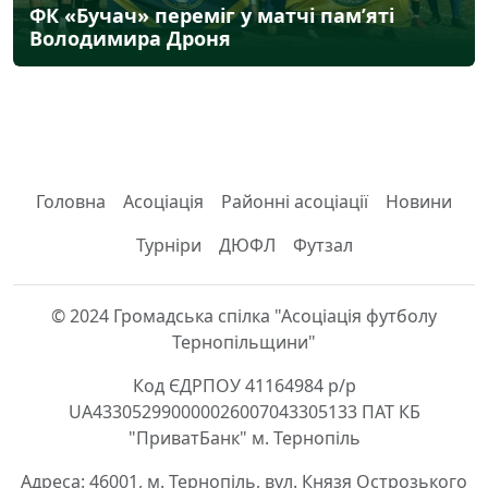
ФК «Бучач» переміг у матчі пам’яті
Володимира Дроня
Головна
Асоціація
Районні асоціації
Новини
Турніри
ДЮФЛ
Футзал
© 2024 Громадська спілка "Асоціація футболу
Тернопільщини"
Код ЄДРПОУ 41164984 р/р
UA433052990000026007043305133 ПАТ КБ
"ПриватБанк" м. Тернопіль
Адреса: 46001, м. Тернопіль, вул. Князя Острозького