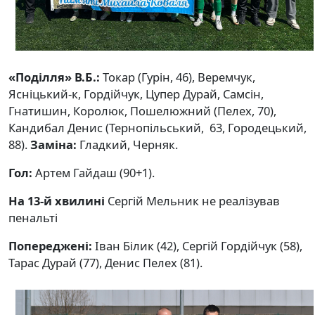
«Поділля» В.Б.:
Токар (Гурін, 46), Веремчук,
Ясніцький-к, Гордійчук, Цупер Дурай, Самсін,
Гнатишин, Королюк, Пошелюжний (Пелех, 70),
Кандибал Денис (Тернопільський, 63, Городецький,
88).
Заміна:
Гладкий, Черняк.
Гол:
Артем Гайдаш (90+1).
На 13-й хвилині
Сергій Мельник не реалізував
пенальті
Попереджені:
Іван Білик (42), Сергій Гордійчук (58),
Тарас Дурай (77), Денис Пелех (81).