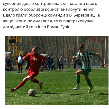
суперник довго контролював м’яча, але з цього
контролю особливої користі витиснути не міг.
Вдало грали оборонці команди з В. Березовиці, а
якщо і вони помилялися, то їх підстраховував
досвідчений голкіпер Роман Гурін.