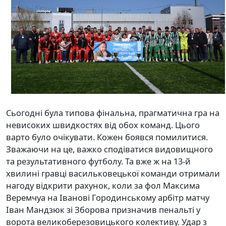
Сьогодні була типова фінальна, прагматична гра на
невисоких швидкостях від обох команд. Цього
варто було очікувати. Кожен боявся помилитися.
Зважаючи на це, важко сподіватися видовищного
та результативного футболу. Та вже ж на 13-й
хвилині гравці васильковецької команди отримали
нагоду відкрити рахунок, коли за фол Максима
Веремчуа на Іванові Городинському арбітр матчу
Іван Мандзюк зі Зборова призначив пенальті у
ворота великоберезовицького колективу. Удар з