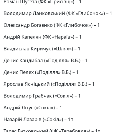
Роман Шугета (ФК «Присівці») – 1
Володимир Ланковський (ФК «Глибочок») – 1
Олександр Богаєнко (ФК «Глибочок») – 1
Андрій Капелян (ФК «Нараїв») – 1
Владислав Киричук («Шлях») – 1
Денис
Кандибал («Поділля» В.Б.) – 1
Денис Пелех («Поділля» В.Б.) – 1
Ярослав Ясніцький («Поділля» В.Б.) – 1
Володимир Грабчак («Сокіл») – 1
Андрій Літус («Сокіл») – 1
Назарій Лазарів («Сокіл») – 1п
Тарас Бутковський (ФК «Теребовля») – 1п