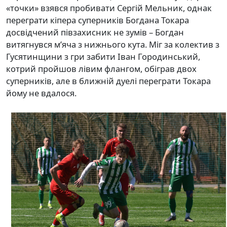
«точки» взявся пробивати Сергій Мельник, однак
переграти кіпера суперників Богдана Токара
досвідчений півзахисник не зумів – Богдан
витягнувся м’яча з нижнього кута. Міг за колектив з
Гусятинщини з гри забити Іван Городинський,
котрий пройшов лівим флангом, обіграв двох
суперників, але в ближній дуелі переграти Токара
йому не вдалося.