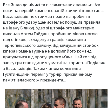
Все йшло до нічиєї та післяматчевих пенальті. Аж
поки на першій компенсованій хвилині колектив з
Васильківців не отримав право на пробиття
штрафного удару (Денис Пелех порушив правила
на Івану Білику). Удар зі штрафного майстерно
виконав Артем Гайдаш, пробивши лівою ногою
над стінкою, складену з гравців команди з
Тернопільського району. Відчайдушний стрибок
кіпера Романа Гуріна не допоміг його команді
врятуватися від пропущеного м’яча. Цей гол під
завісу гри став єдиним у матчі на користь «Поділля»
з Васильківців. Таким чином колектив з
Гусятинщини переміг у турнірі присвяченому
пам'яті власного ж президента…