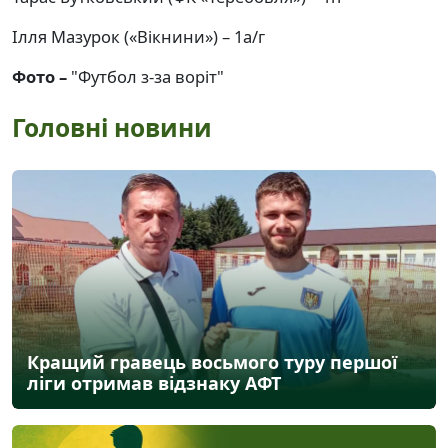
Ілля Мазурок («Вікнини») – 1а/г
Фото –
"Футбол з-за воріт"
Головні новини
Кращий гравець восьмого туру першої
ліги отримав відзнаку АФТ