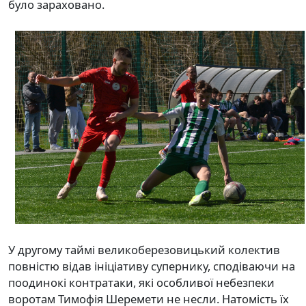
було зараховано.
У другому таймі великоберезовицький колектив
повністю відав ініціативу супернику, сподіваючи на
поодинокі контратаки, які особливої небезпеки
воротам Тимофія Шеремети не несли. Натомість їх