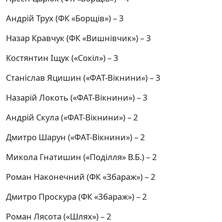
Андрій Трух (ФК «Борщів») – 3
Назар Кравчук (ФК «Вишнівчик») – 3
Костянтин Іщук («Сокіл») – 3
Станіслав Яцишин («ФАТ-Вікнини») – 3
Назарій Локоть («ФАТ-Вікнини») – 3
Андрій Скула («ФАТ-Вікнини») – 2
Дмитро Шарун («ФАТ-Вікнини») – 2
Микола Гнатишин («Поділля» В.Б.) – 2
Роман Наконечний (ФК «Збараж») – 2
Дмитро Проскура (ФК «Збараж») – 2
Роман Лясота («Шлях») – 2