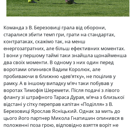
Команда з В. Березовиці грала від оборони,
старалися збити темп гри, грати на стандартах,
контратаках, скажімо так, на менш
енергозатратних, але більш ефективних моментах.
І вони у першому таймі таки знайшла щонайменша
два своїх моменти. В одному з них один перед
воротами опинився Вадим Королюк, але
пробиваючи в ближню «дев’ятку», не поцілив у
рамку. А в іншому випадку м’яч таки побував у
воротах Тимофія Шеремети. Після подачі з лівого
флангу зі штрафного Тараса Дурая, м’яча з близької
відстані у сітку переправ капітан «Поділля» з В.
Березовиці Ярослав Ясніцький. Однак за мить до
цього його партнер Микола Гнатишин опинився в
положенні поза грою, відповідно взяття воріт не