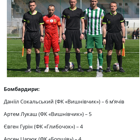
Бомбардири:
Даніїл Сокальський (ФК «Вишнівчик») – 6 м’ячів
Артем Лукаш (ФК «Вишнівчик») – 5
Євген Гурін (ФК «Глибочок») – 4
Арсен Царюк (ФК «Борщів») – 4