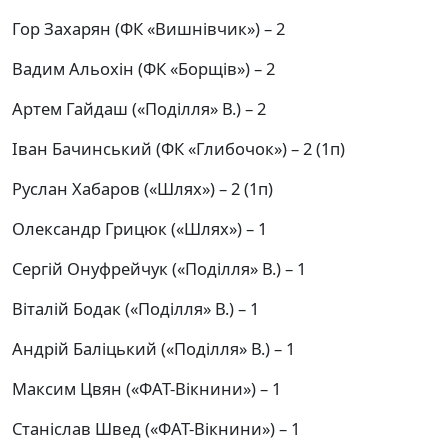
Гор Захарян (ФК «Вишнівчик») – 2
Вадим Альохін (ФК «Борщів») – 2
Артем Гайдаш («Поділля» В.) – 2
Іван Бачинський (ФК «Глибочок») – 2 (1п)
Руслан Хабаров («Шлях») – 2 (1п)
Олександр Грицюк («Шлях») – 1
Сергій Онуфрейчук («Поділля» В.) – 1
Віталій Бодак («Поділля» В.) – 1
Андрій Баліцький («Поділля» В.) – 1
Максим Цвян («ФАТ-Вікнини») – 1
Станіслав Швед («ФАТ-Вікнини») – 1