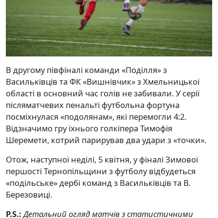
В другому півфіналі команди «Поділля» з
Васильківців та ФК «Вишнівчик» з Хмельницької
області в основний час голів не забивали. У серії
післяматчевих пенальті футбольна фортуна
посміхнулася «подолянам», які перемогли 4:2.
Відзначимо гру їхнього голкіпера Тимофія
Шеремети, котрий парирував два удари з «точки».
Отож, наступної неділі, 5 квітня, у фіналі Зимової
першості Тернопільщини з футболу відбудеться
«подільське» дербі команд з Васильківців та В.
Березовиці.
P.S.:
Детальний огляд матчів з статистичними