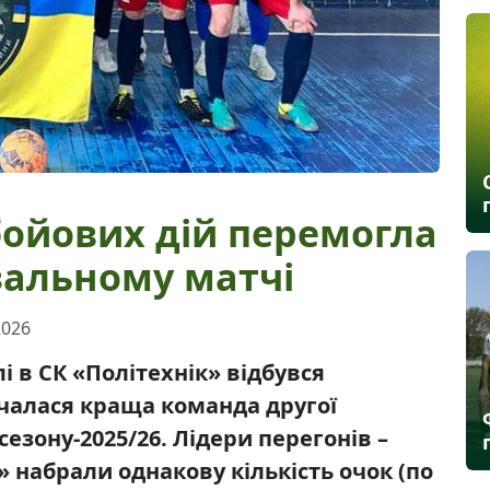
бойових дій перемогла
зальному матчі
2026
лі в СК «Політехнік» відбувся
чалася краща команда другої
сезону-2025/26. Лідери перегонів –
 набрали однакову кількість очок (по