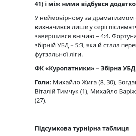
41) і між ними відбувся додатк
У неймовірному за драматизмом 
визначився лише у серії післямат
завершився внічию – 4:4. Фортуна
збірній УБД – 5:3, яка й стала пе
футзальної ліги.
ФК «Куропатники» – Збірна УБД (Т
Голи:
Михайло Жига (8, 30), Богда
Віталій Тимчук (1), Михайло Варіж
(27).
Підсумкова турнірна таблиця