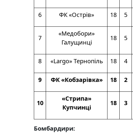
6
ФК «Острів»
18
5
«Медобори»
7
18
5
Галущинці
8
«Largo» Тернопіль
18
4
9
ФК «Кобзарівка»
18
2
«Стрипа»
10
18
3
Купчинці
Бомбардири: