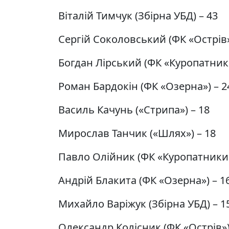
Віталій Тимчук (Збірна УБД) – 43
Сергій Соколовський (ФК «Острів»
Богдан Лірський (ФК «Куропатники
Роман Бардокін (ФК «Озерна») – 2
Василь Качунь («Стрипа») – 18
Мирослав Танчик («Шлях») – 18
Павло Олійник (ФК «Куропатники»
Андрій Блакита (ФК «Озерна») – 1
Михайло Варіжук (Збірна УБД) – 1
Олександр Колісник (ФК «Острів»)