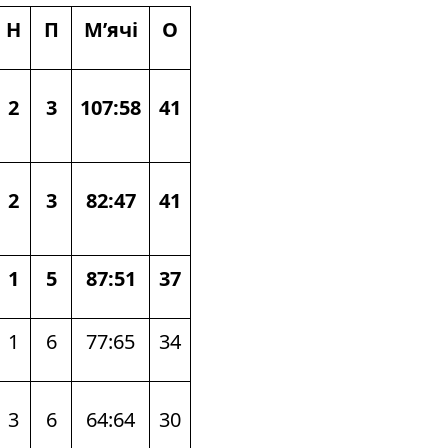
Н
П
М’ячі
О
2
3
107:58
41
2
3
82:47
41
1
5
87:51
37
1
6
77:65
34
3
6
64:64
30