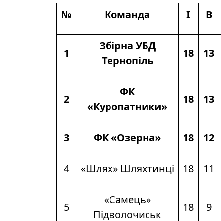
№
Команда
І
В
Збірна УБД
1
18
13
Тернопіль
ФК
2
18
13
«Куропатники»
3
ФК «Озерна»
18
12
4
«Шлях» Шляхтинці
18
11
«Самець»
5
18
9
Підволочиськ