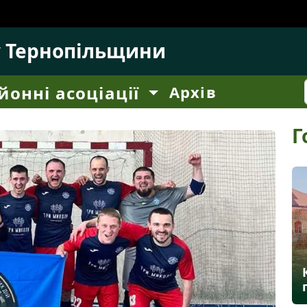
у Тернопільщини
йонні асоціації
Архів
Г