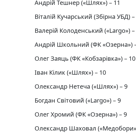
Андрій Тешнер («Шлях») – 11
Віталій Кучарський (Збірна УБД) –
Валерій Колоденський («Largo») –
Андрій Школьний (ФК «Озерна») –
Олег Заяць (ФК «Кобзарівка») – 10
Іван Кілик («Шлях») – 10
Олександр Нетеча («Шлях») – 9
Богдан Світовий («Largo») – 9
Олег Хромий (ФК «Озерна») – 9
Олександр Шаховал («Медобори»)