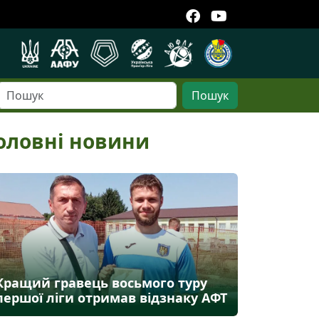
Пошук
оловні новини
Кращий гравець восьмого туру
першої ліги отримав відзнаку АФТ