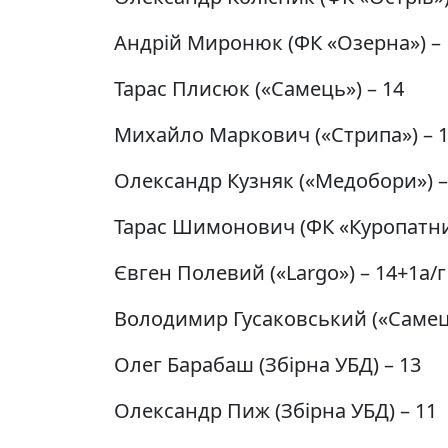
Андрій Миронюк (ФК «Озерна») – 
Тарас Плисюк («Самець») – 14
Михайло Маркович («Стрипа») – 
Олександр Кузняк («Медобори») –
Тарас Шимонович (ФК «Куропатни
Євген Полевий («Largo») – 14+1а/г
Володимир Гусаковський («Самець
Олег Барабаш (Збірна УБД) – 13
Олександр Пиж (Збірна УБД) – 11