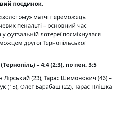
овий поєдинок.
«золотому» матчі переможець
чевих пенальті – основний час
 у футзальній лотереї посміхнулася
реможцем другої Тернопільської
ернопіль) – 4:4 (2:3), по пен. 3:5
н Лірський (23), Тарас Шимонович (46) –
ук (13), Олег Барабаш (22), Тарас Плішка