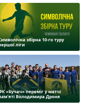
Символічна збірна 10-го туру
першої ліги
ФК «Бучач» переміг у матчі
пам’яті Володимира Дроня