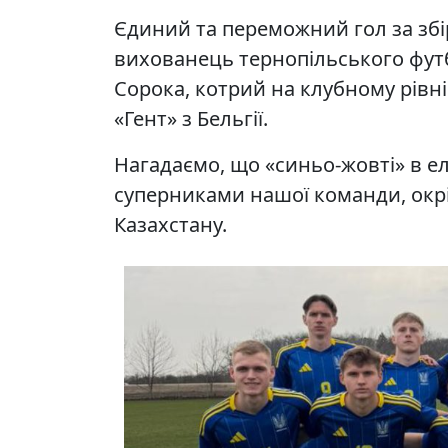
Єдиний та переможний гол за збі
вихованець тернопільського фут
Сорока, котрий на клубному рівн
«Гент» з Бельгії.
Нагадаємо, що «синьо-жовті» в ел
суперниками нашої команди, окрім
Казахстану.