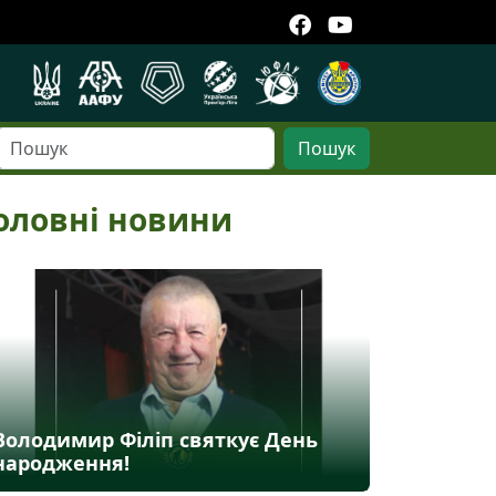
Пошук
оловні новини
Володимир Філіп святкує День
народження!