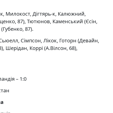
, Милокост, Дігтярь-к, Калюжний,
енко, 87), Тютюнов, Каменський (Єсін,
 (Губенко, 87).
 Сьюелл, Сімпсон, Лікок, Готорн (Девайн,
), Шерідан, Коррі (А.Вілсон, 68),
андія – 1:0
стан
на