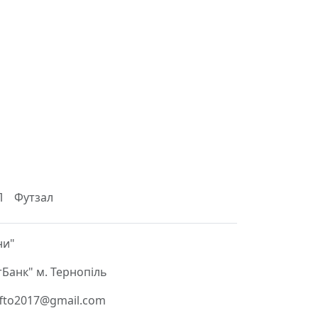
Л
Футзал
ни"
Банк" м. Тернопіль
 ffto2017@gmail.com