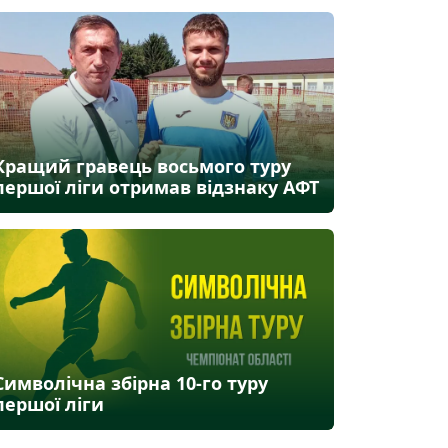
Кращий гравець восьмого туру
першої ліги отримав відзнаку АФТ
Символічна збірна 10-го туру
першої ліги