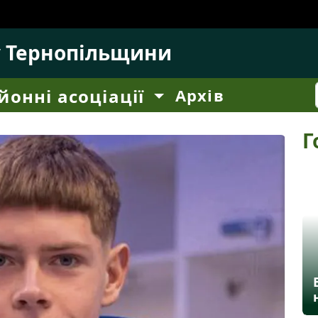
у Тернопільщини
йонні асоціації
Архів
Г