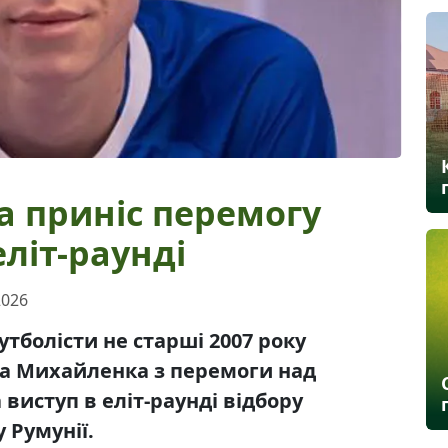
а приніс перемогу
еліт-раунді
2026
утболісти не старші 2007 року
а Михайленка з перемоги над
виступ в еліт-раунді відбору
у Румунії.