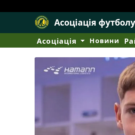
Асоціація футбол
Асоціація
Новини
Ра