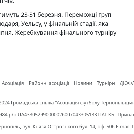
тчів.
имуть 23-31 березня. Переможці груп
даря, Уельсу, у фінальній стадії, яка
ипня. Жеребкування фінального турніру
Асоціація
Районні асоціації
Новини
Турніри
ДЮФ
2024 Громадська спілка "Асоціація футболу Тернопільщи
84 р/р UA433052990000026007043305133 ПАТ КБ "Приват
Тернопіль, вул. Князя Острозького буд. 14, оф. 506 E-mail: