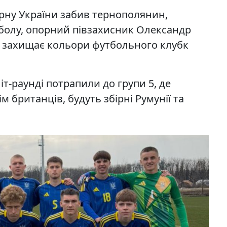
рну України забив тернополянин,
болу, опорний півзахисник Олександр
і захищає кольори футбольного клубк
іт-раунді потрапили до групи 5, де
 британців, будуть збірні Румунії та