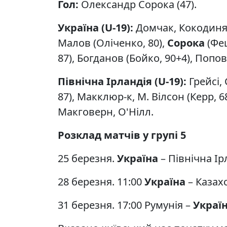
Гол:
Олександр Сорока (47).
Україна (U-19):
Домчак, Кокодиняк
Малов (Оліченко, 80),
Сорока
(Фещ
87), Богданов (Бойко, 90+4), Попов
Північна Ірландія (U-19):
Грейсі,
87), Макклюр-к, М. Вілсон (Керр, 68
Макговерн, О'Нілл.
Розклад матчів у групі 5
25 березня.
Україна
– Північна Ірл
28 березня. 11:00
Україна
– Казах
31 березня. 17:00 Румунія –
Украї