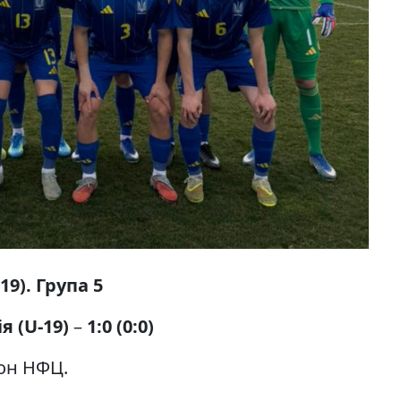
19). Група 5
я (U-19)
–
1:0 (0:0)
іон НФЦ.