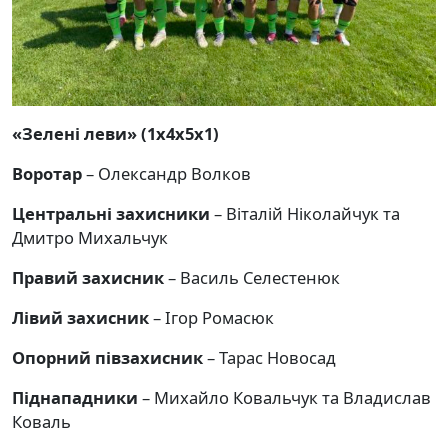
«Зелені леви» (1х4х5х1)
Воротар
– Олександр Волков
Центральні захисники
– Віталій Ніколайчук та
Дмитро Михальчук
Правий захисник
– Василь Селестенюк
Лівий захисник
– Ігор Ромасюк
Опорний півзахисник
– Тарас Новосад
Піднападники
– Михайло Ковальчук та Владислав
Коваль