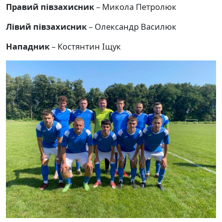
Правий півзахисник
– Микола Петролюк
Лівий півзахисник
– Олександр Василюк
Нападник
– Костянтин Іщук