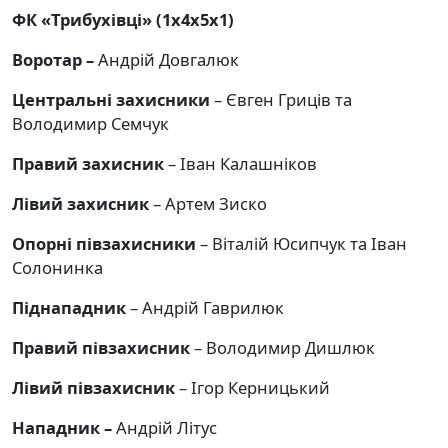
ФК «Трибухівці» (1х4х5х1)
Воротар –
Андрій Довгалюк
Центральні захисники
– Євген Гриців та
Володимир Семчук
Правий захисник
– Іван Калашніков
Лівий захисник
– Артем Зиско
Опорні півзахисники
– Віталій Юсипчук та Іван
Солонинка
Піднападник
– Андрій Гаврилюк
Правий півзахисник
– Володимир Дишлюк
Лівий півзахисник
– Ігор Керницький
Нападник –
Андрій Літус