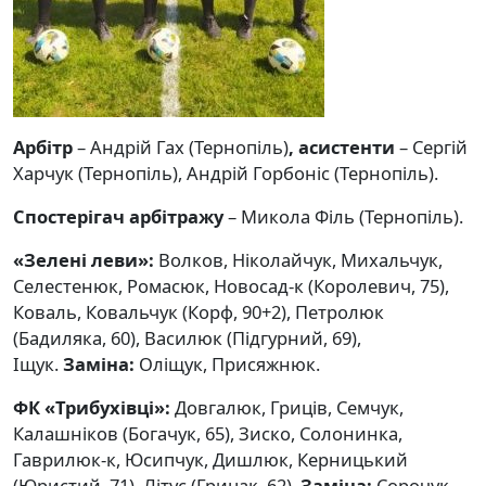
Арбітр
– Андрій Гах (Тернопіль)
, асистенти
– Сергій
Харчук (Тернопіль), Андрій Горбоніс (Тернопіль).
Спостерігач арбітражу
– Микола Філь (Тернопіль).
«Зелені леви»:
Волков, Ніколайчук, Михальчук,
Селестенюк, Ромасюк, Новосад-к (Королевич, 75),
Коваль, Ковальчук (Корф, 90+2), Петролюк
(Бадиляка, 60), Василюк (Підгурний, 69),
Іщук.
Заміна:
Оліщук, Присяжнюк.
ФК «Трибухівці»:
Довгалюк, Гриців, Семчук,
Калашніков (Богачук, 65), Зиско, Солонинка,
Гаврилюк-к, Юсипчук, Дишлюк, Керницький
(Юристий, 71), Літус (Грицак, 62).
Заміна:
Сорочук,