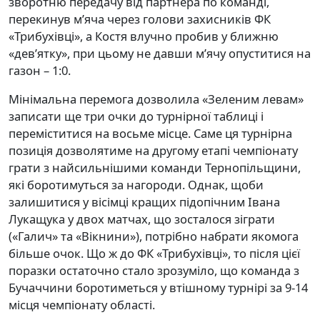
зворотню передачу від партнера по команді,
перекинув м’яча через голови захисників ФК
«Трибухівці», а Костя влучно пробив у ближню
«дев’ятку», при цьому не давши м’ячу опуститися на
газон – 1:0.
Мінімальна перемога дозволила «Зеленим левам»
записати ще три очки до турнірної таблиці і
переміститися на восьме місце. Саме ця турнірна
позиція дозволятиме на другому етапі чемпіонату
грати з найсильнішими команди Тернопільщини,
які боротимуться за нагороди. Однак, щоби
залишитися у вісімці кращих підопічним Івана
Лукащука у двох матчах, що зосталося зіграти
(«Галич» та «Вікнини»), потрібно набрати якомога
більше очок. Що ж до ФК «Трибухівці», то після цієї
поразки остаточно стало зрозуміло, що команда з
Бучаччини боротиметься у втішному турнірі за 9-14
місця чемпіонату області.