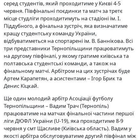
серед студентів, який проходитиме у Києві 4-5
червня. Півфінальні поєдинки та матч за третє
місце студліги проходитимуть на стадіоні ім. І.
Піддубного, а фінальна зустріч, яка визначатиме
кращу студентську команду України,
відбуватиметься на спортарені ім. В. Баннікова. Всі
три представники Тернопільщини працюватимуть
на другому півфіналі, у якому гратиме київська та
полтавська студентські команди, а також на
фінальному матчі. Арбітром на цих зустрічах буде
Артем Карапетян, а асистентами – Ігор Брик та
Денис Кіцкай.
Ще один молодий арбітр Асоціації футболу
Тернопільщини – Вадим Трач (Тернопіль)
працюватиме на матчах фінальної частини першої
ліги ДЮФЛ України (U-19), яка проходитиме 8-9
червня у смт Щасливе (Київська область). Вадим у
якості арбітра обслуговуватиме другий півфінал між