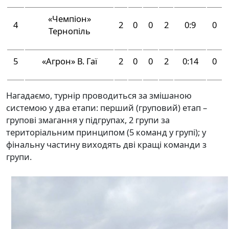
«Чемпіон»
4
2
0
0
2
0:9
0
Тернопіль
5
«Агрон» В. Гаї
2
0
0
2
0:14
0
Нагадаємо, турнір проводиться за змішаною
системою у два етапи: перший (груповий) етап –
групові змагання у підгрупах, 2 групи за
територіальним принципом (5 команд у групі); у
фінальну частину виходять дві кращі команди з
групи.