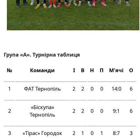
Група «А». Турнірна таблиця
№
Команди
І
В
Н
П
М’ячі
О
1
ФАТ Тернопіль
2
2
0
0
14:0
6
«Біскупа»
2
2
2
0
0
9:1
6
Тернопіль
3
«Тірас» Городок
2
1
0
1
8:7
3