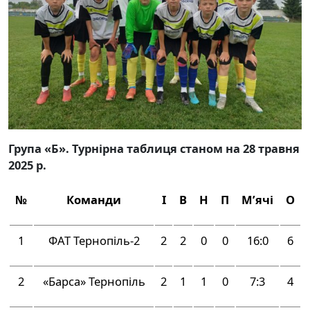
Група «Б». Турнірна таблиця станом на 28 травня
2025 р.
№
Команди
І
В
Н
П
М’ячі
О
1
ФАТ Тернопіль-2
2
2
0
0
16:0
6
2
«Барса» Тернопіль
2
1
1
0
7:3
4