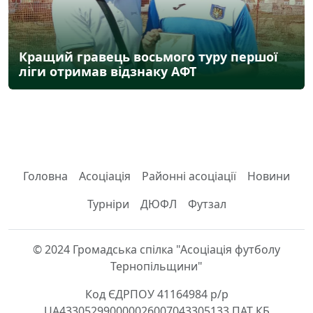
Кращий гравець восьмого туру першої
ліги отримав відзнаку АФТ
Головна
Асоціація
Районні асоціації
Новини
Турніри
ДЮФЛ
Футзал
© 2024 Громадська спілка "Асоціація футболу
Тернопільщини"
Код ЄДРПОУ 41164984 р/р
UA433052990000026007043305133 ПАТ КБ