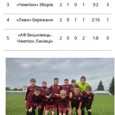
3
«Чемпіон» Зборів
2
1
0
1
3:2
3
4
«Леви» Бережани
2
0
1
1
2:16
1
«АФ Вишнівець-
5
2
0
0
2
1:8
0
Чемпіон Ланівці»