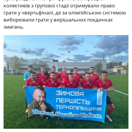
колективів з групової стадії отримували право
грати у чвертьфіналі, де за олімпійською системою
виборювали грати у вирішальних поєдинках
змагань.