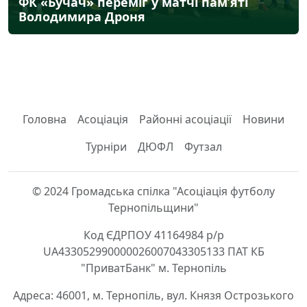
ФК «Бучач» переміг у матчі пам’яті
Володимира Дроня
Головна
Асоціація
Районні асоціації
Новини
Турніри
ДЮФЛ
Футзал
© 2024 Громадська спілка "Асоціація футболу
Тернопільщини"
Код ЄДРПОУ 41164984 р/р
UA433052990000026007043305133 ПАТ КБ
"ПриватБанк" м. Тернопіль
Адреса: 46001, м. Тернопіль, вул. Князя Острозького