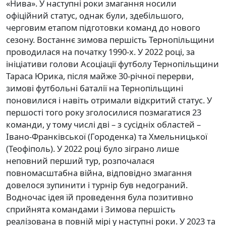
«Нива». У наступні роки змагання носили
офіційний статус, однак були, здебільшого,
черговим етапом підготовки команд до нового
сезону. Востаннє зимова першість Тернопільщини
проводилася на початку 1990-х. У 2022 році, за
ініціативи голови Асоціації футболу Тернопільщини
Тараса Юрика, після майже 30-річної перерви,
зимові футбольні баталії на Тернопільщині
поновилися і навіть отримали відкритий статус. У
першості того року зголосилися позмагатися 23
команди, у тому числі дві – з сусідніх областей –
Івано-Франківської (Городенка) та Хмельницької
(Теофіполь). У 2022 році було зіграно лише
неповний перший тур, розпочалася
повномасштабна війна, відповідно змагання
довелося зупинити і турнір був недограний.
Водночас ідея їй проведення була позитивно
сприйнята командами і Зимова першість
реалізована в повній мірі у наступні роки. У 2023 та