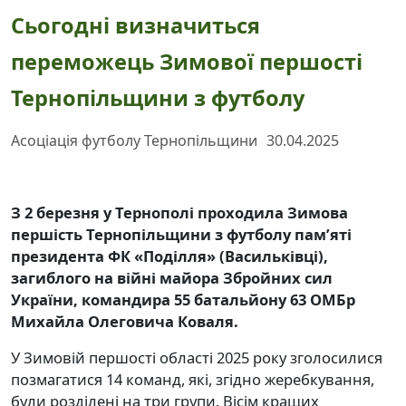
Сьогодні визначиться
переможець Зимової першості
Тернопільщини з футболу
Асоціація футболу Тернопільщини
30.04.2025
З 2 березня у Тернополі проходила Зимова
першість Тернопільщини з футболу пам’яті
президента ФК «Поділля»
(
Васильківці
),
загиблого на війні майора Збройних сил
України, командира 55 батальйону 63 ОМБр
Михайла Олеговича Коваля.
У Зимовій першості області 2025 року зголосилися
позмагатися 14 команд, які, згідно жеребкування,
були розділені на три групи. Вісім кращих