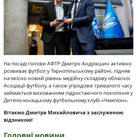
На посаді голови АФТР Дмитро Андрієшин активно
розвиває футбол у Тернопільському районі, підняв
на якісно новий рівень медійну складову обласної
Асоціації футболу, а також упродовж тривалого часу
займається вихованням підростаючого покоління у
Дитячо-юнацькому футбольному клубі «Чемпіон».
Вітаємо Дмитра Михайловича з заслуженою
відзнакою!
Головні новини