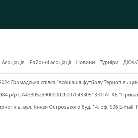
Асоціація
Районні асоціації
Новини
Турніри
ДЮФ
2024 Громадська спілка "Асоціація футболу Тернопільщи
84 р/р UA433052990000026007043305133 ПАТ КБ "Приват
Тернопіль, вул. Князя Острозького буд. 14, оф. 506 E-mail: