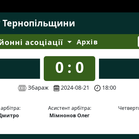
у Тернопільщини
йонні асоціації
Архів
0 : 0
Збараж
2024-08-21
18:00
 арбітра:
Асистент арбітра:
Четверти
 Дмитро
Мімнонов Олег