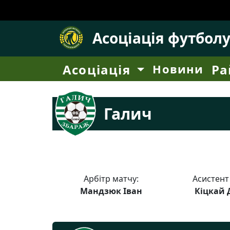
Асоціація футбол
Асоціація
Новини
Ра
Галич
Арбітр матчу:
Асистент
Мандзюк Іван
Кіцкай