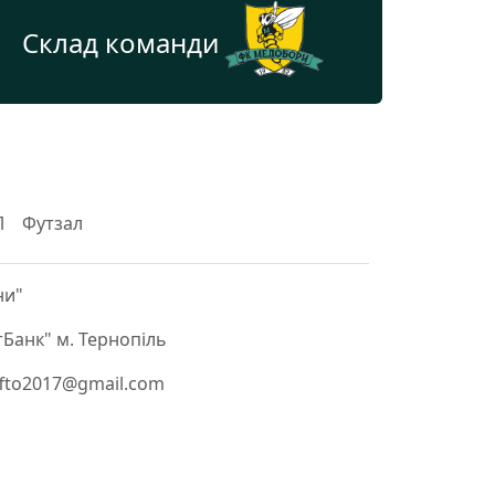
Склад команди
Л
Футзал
ни"
Банк" м. Тернопіль
 ffto2017@gmail.com