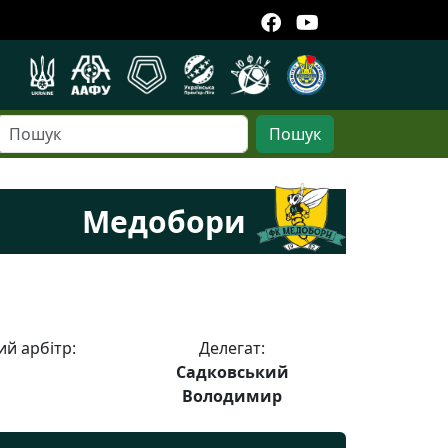
Пошук
Медобори
й арбітр:
Делегат:
Садковський
Володимир