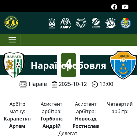
4
Нараїв
Теребовля
:
Нараїв
2025-10-12
12:00
0
Арбітр
Асистент
Асистент
Четвертий
матчу:
арбітра:
арбітра:
арбітр:
Карапетян
Горбоніс
Новосад
Артем
Андрій
Ростислав
Делегат: