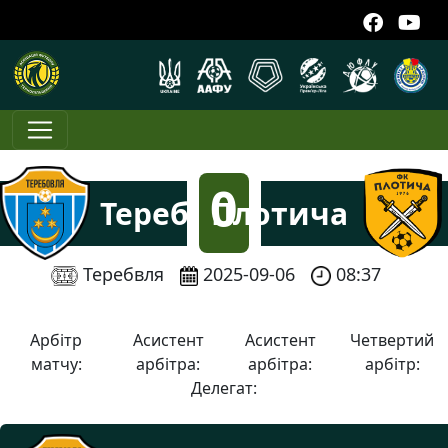
0
Теребовля
Плотича
:
Теребвля
2025-09-06
08:37
5
Арбітр
Асистент
Асистент
Четвертий
матчу:
арбітра:
арбітра:
арбітр:
Делегат: