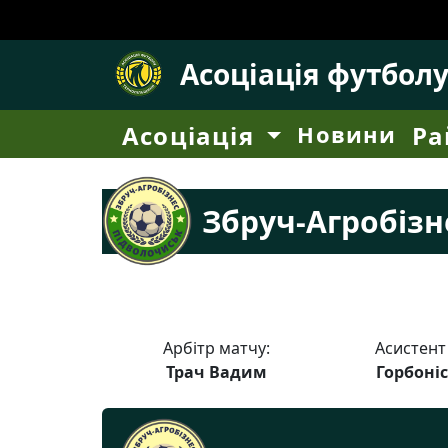
Асоціація футбол
Асоціація
Новини
Ра
Збруч-Агробізн
Арбітр матчу:
Асистент
Трач Вадим
Горбоні