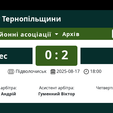
у Тернопільщини
йонні асоціації
Архів
0 : 2
ес
Підволочиськ
2025-08-17
18:00
 арбітра:
Асистент арбітра:
Четверти
с Андрій
Гуменний Віктор