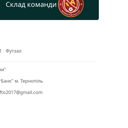
Склад команди
Л
Футзал
ни"
Банк" м. Тернопіль
 ffto2017@gmail.com