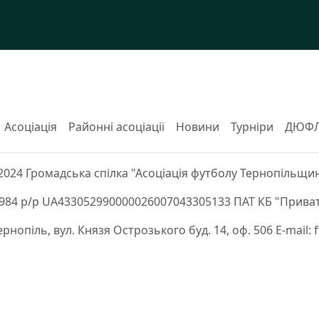
Асоціація
Районні асоціації
Новини
Турніри
ДЮФ
2024 Громадська спілка "Асоціація футболу Тернопільщи
84 р/р UA433052990000026007043305133 ПАТ КБ "Приват
Тернопіль, вул. Князя Острозького буд. 14, оф. 506 E-mail: