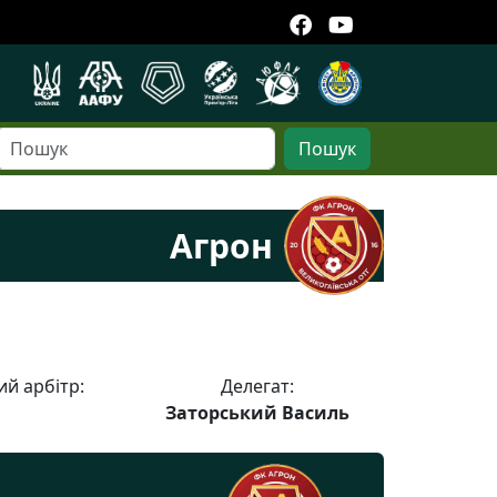
Пошук
Агрон
й арбітр:
Делегат:
Заторський Василь