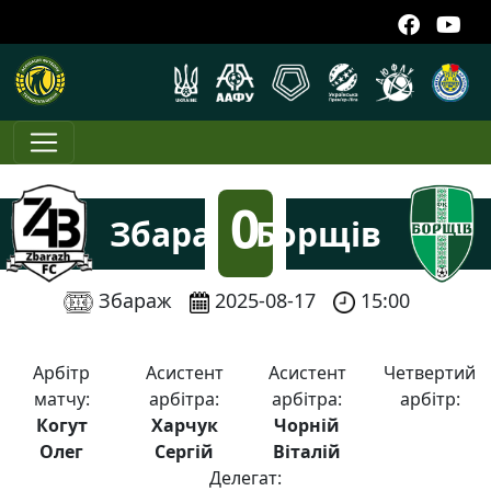
0
Збараж
Борщів
:
Збараж
2025-08-17
15:00
2
Арбітр
Асистент
Асистент
Четвертий
матчу:
арбітра:
арбітра:
арбітр:
Когут
Харчук
Чорній
Олег
Сергій
Віталій
Делегат: