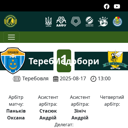
1
Теребовля
Медобори
:
Теребовля
2025-08-17
13:00
4
Арбітр
Асистент
Асистент
Четвертий
матчу:
арбітра:
арбітра:
арбітр:
Паньків
Стасюк
Зініч
Оксана
Андрій
Андрій
Делегат: