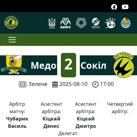
2
Медобори
Сокіл
:
Зелене
2025-08-10
17:00
0
Арбітр
Асистент
Асистент
Четвертий
матчу:
арбітра:
арбітра:
арбітр:
Чубарик
Кіцкай
Кіцкай
Василь
Денис
Дмитро
Делегат: