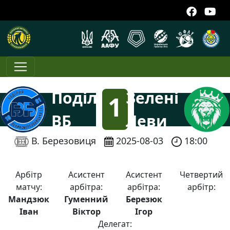
Поділля
Зелені
1
ВБ
Леви
:
В. Березовиця
2025-08-03
18:00
3
Арбітр
Асистент
Асистент
Четвертий
матчу:
арбітра:
арбітра:
арбітр:
Мандзюк
Гуменний
Березюк
Іван
Віктор
Ігор
Делегат: