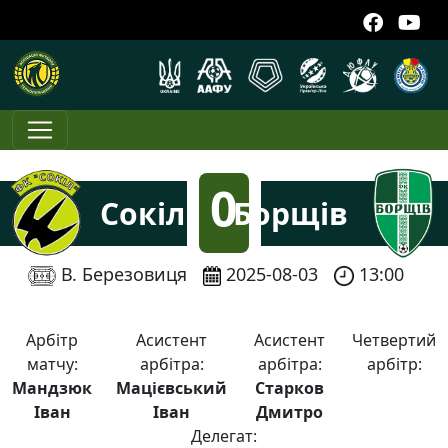
0
Сокіл
Борщів
:
В. Березовиця
2025-08-03
13:00
1
Арбітр
Асистент
Асистент
Четвертий
матчу:
арбітра:
арбітра:
арбітр:
Мандзюк
Мацієвський
Старков
Іван
Іван
Дмитро
Делегат: