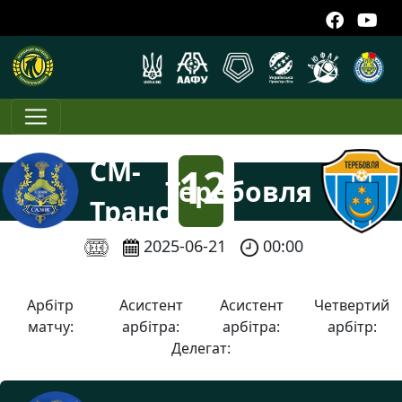
СМ-
12
Теребовля
Транс
:
2025-06-21
00:00
0
Арбітр
Асистент
Асистент
Четвертий
матчу:
арбітра:
арбітра:
арбітр:
Делегат: