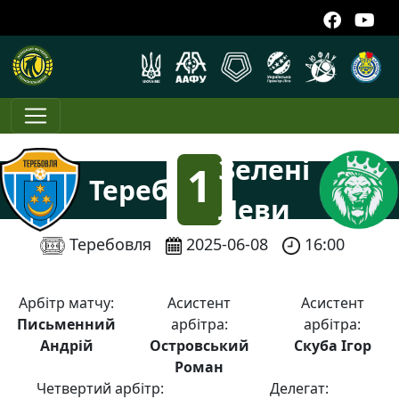
Зелені
1
Теребовля
Леви
:
Теребовля
2025-06-08
16:00
6
Арбітр матчу:
Асистент
Асистент
Письменний
арбітра:
арбітра:
Андрій
Островський
Скуба Ігор
Роман
Четвертий арбітр:
Делегат: