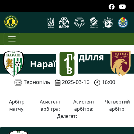
Поділля
1
Нараїв
В
:
Тернопіль
2025-03-16
16:00
3
Арбітр
Асистент
Асистент
Четвертий
матчу:
арбітра:
арбітра:
арбітр:
Делегат: