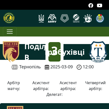
Поділля
3
Трибухівці
В
:
Тернопіль
2025-03-09
12:00
0
Арбітр
Асистент
Асистент
Четвертий
матчу:
арбітра:
арбітра:
арбітр:
Делегат: