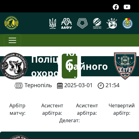
Клуб
Поліція
6
файного
охорони
міста
:
Тернопіль
2025-03-01
21:54
1
Арбітр
Асистент
Асистент
Четвертий
матчу:
арбітра:
арбітра:
арбітр:
Делегат: