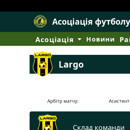
Асоціація футбол
Асоціація
Новини
Ра
Largo
Арбітр матчу:
Асистент
Склад команди