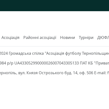
Асоціація
Районні асоціації
Новини
Турніри
ДЮФ
2024 Громадська спілка "Асоціація футболу Тернопільщи
84 р/р UA433052990000026007043305133 ПАТ КБ "Приват
Тернопіль, вул. Князя Острозького буд. 14, оф. 506 E-mail: