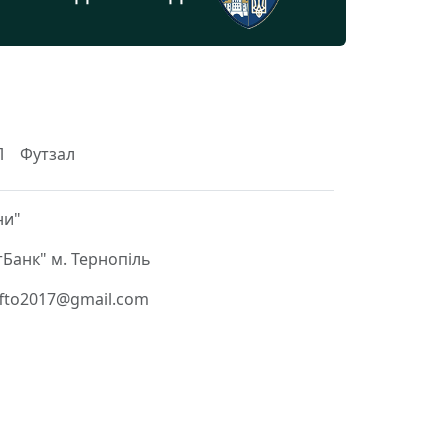
Л
Футзал
ни"
Банк" м. Тернопіль
 ffto2017@gmail.com