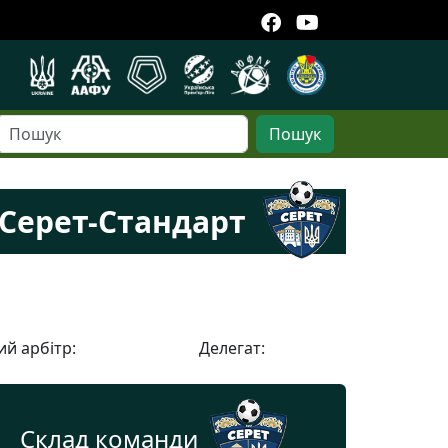
Пошук
Серет-Стандарт
й арбітр:
Делегат:
Склад команди