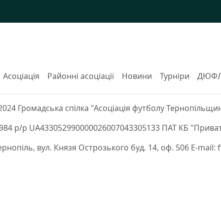
Асоціація
Районні асоціації
Новини
Турніри
ДЮФ
2024 Громадська спілка "Асоціація футболу Тернопільщи
84 р/р UA433052990000026007043305133 ПАТ КБ "Приват
Тернопіль, вул. Князя Острозького буд. 14, оф. 506 E-mail: