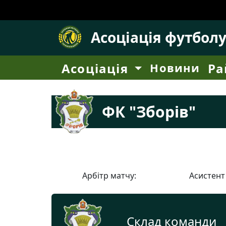
Асоціація футбол
Асоціація
Новини
Ра
ФК "Зборів"
Арбітр матчу:
Асистент
Склад команди