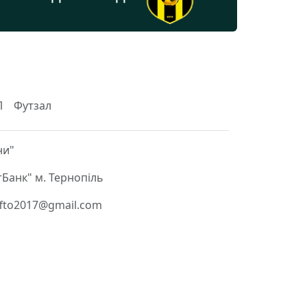
Л
Футзал
ни"
Банк" м. Тернопіль
 ffto2017@gmail.com