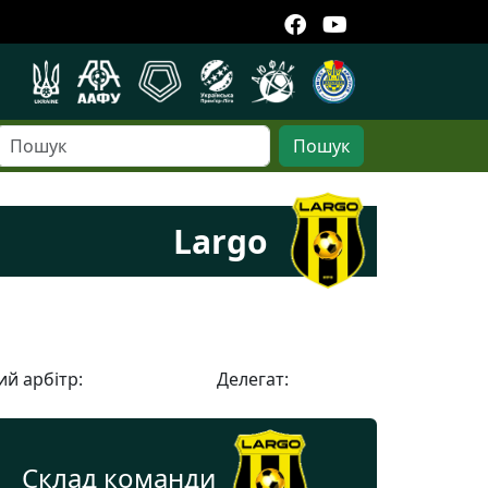
Пошук
Largo
й арбітр:
Делегат:
Склад команди