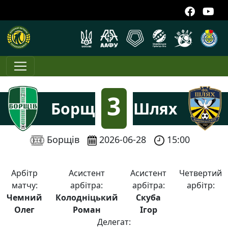
3
Борщів-2
Шлях
:
Борщів
2026-06-28
15:00
0
Арбітр
Асистент
Асистент
Четвертий
матчу:
арбітра:
арбітра:
арбітр:
Чемний
Колодніцький
Скуба
Олег
Роман
Ігор
Делегат: