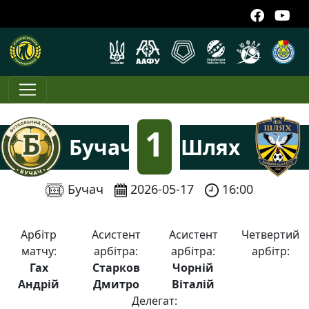
1
Бучач
Шлях
:
Бучач
2026-05-17
16:00
0
Арбітр
Асистент
Асистент
Четвертий
матчу:
арбітра:
арбітра:
арбітр:
Гах
Старков
Чорній
Андрій
Дмитро
Віталій
Делегат: